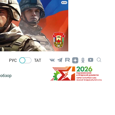
РУС
ТАТ
-обзор