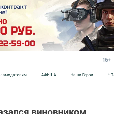
16+
кламодателям
АФИША
Наши Герои
ЧП
азался виновником