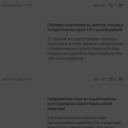
30 апреля 2021, 11:02
1306
0
1
Поверив мошенникам, житель столицы
Татарстана потерял 183 тысячи рублей
​​​​​​​27 апреля в отдел полиции «Восход»
обратился житель Казани с заявлением
о привлечении к ответственности лиц,
обманным способом похитивших у него
183 тысячи рублей.
29 апреля 2021, 10:16
1187
0
1
Супружеская пара из Альметьевска
изготавливала наркотики в своей
квартире
​​​​​​​В Альметьевске семейная пара
организовала наркопритон в квартире.
Наркотики делали прямо при своих