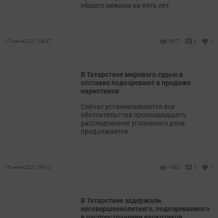
общего режима на пять лет.
17 июня 2021, 08:47
1977
0
1
В Татарстане мирового судью в
отставке подозревают в продаже
наркотиков
​​​​​​​Сейчас устанавливаются все
обстоятельства произошедшего,
расследование уголовного дела
продолжается.
10 июня 2021, 09:10
1482
0
1
В Татарстане задержали
несовершеннолетнего, подозреваемого
в распространении наркотиков