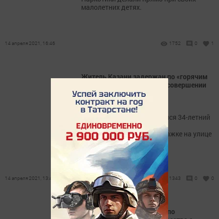
малолетних детях.
14 апреля 2021, 16:46
1752
0
1
Житель Казани задержан по «горячим
следам» по подозрению в совершении
квартирной кражи
​​​​​​​11 апреля в отдел полиции
«Промышленный» обратился 34-летний
житель одной из квартир,
расположенной в многоэтажке на улице
Авангардная.
14 апреля 2021, 13:40
1343
0
0
Житель Казани задержан по