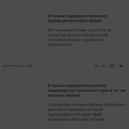
В Казани задержали женщину,
укравшую почтовые ящики
Жительница Казани похитила из
подъезда многоэтажного дома
почтовые ящики и сдала их в
металлолом.
03 апреля 2021, 13:30
1583
0
1
В Казани задержали мужчину,
неоднократно грабившего один и тот же
магазин техники
​​​​​​​Сотрудники полиции Казани задержали
молодого человека, который
подозревается в серии краж
из магазина бытовой техники.