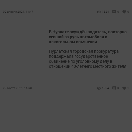
02 апреля 2021, 11:47
1524
0
0
В Нурлате осуждён водитель, повторно
севший за руль автомобиля в
алкогольном опьянении
Нурлатская городская прокуратура
поддержала государственное
обвинение по уголовному делу в
отношении 40-летнего местного жителя.
22 марта 2021, 15:50
1904
0
1