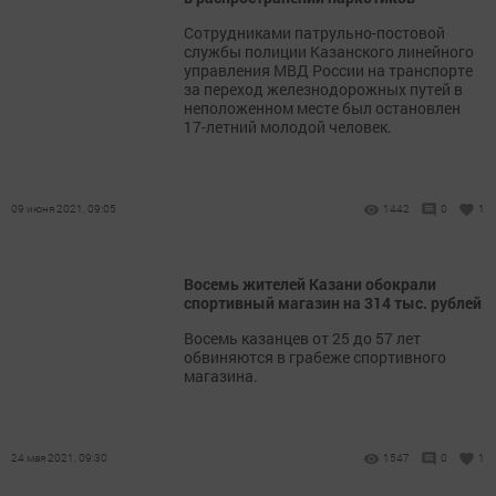
Сотрудниками патрульно-постовой
службы полиции Казанского линейного
управления МВД России на транспорте
за переход железнодорожных путей в
неположенном месте был остановлен
17-летний молодой человек.
09 июня 2021, 09:05
1442
0
1
Восемь жителей Казани обокрали
спортивный магазин на 314 тыс. рублей
​​​​​​​Восемь казанцев от 25 до 57 лет
обвиняются в грабеже спортивного
магазина.
24 мая 2021, 09:30
1547
0
1