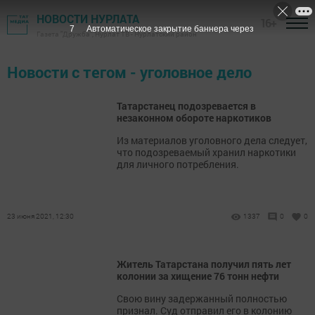
НОВОСТИ НУРЛАТА
16+
7
Автоматическое закрытие баннера через
Газета "Дружба", Нурлат ТВ - Нурлатский район
Новости с тегом - уголовное дело
Татарстанец подозревается в
незаконном обороте наркотиков
Из материалов уголовного дела следует,
что подозреваемый хранил наркотики
для личного потребления.
23 июня 2021, 12:30
1337
0
0
Житель Татарстана получил пять лет
колонии за хищение 76 тонн нефти
​​​​​​​Свою вину задержанный полностью
признал. Суд отправил его в колонию