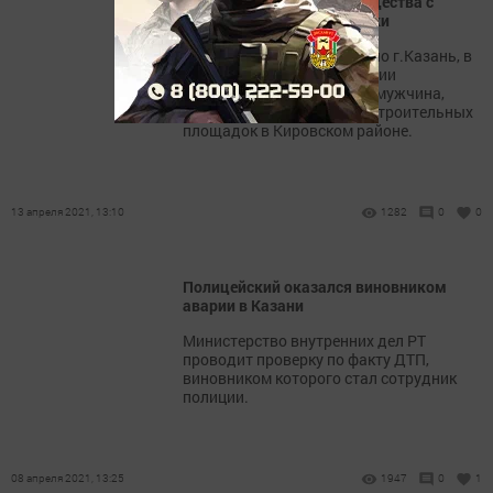
подозрению в краже имущества с
территории стройплощадки
​​​​​​​По данным УМВД России по г.Казань, в
конце марта в отдел полиции
«Зареченский» обратился мужчина,
работающий на одной из строительных
площадок в Кировском районе.
13 апреля 2021, 13:10
1282
0
0
Полицейский оказался виновником
аварии в Казани
​​​​​​​Министерство внутренних дел РТ
проводит проверку по факту ДТП,
виновником которого стал сотрудник
полиции.
08 апреля 2021, 13:25
1947
0
1