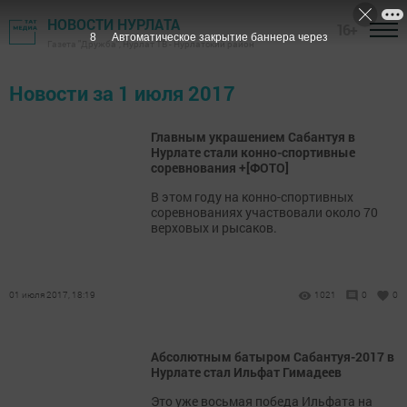
НОВОСТИ НУРЛАТА
16+
8
Автоматическое закрытие баннера через
Газета "Дружба", Нурлат ТВ - Нурлатский район
Новости за 1 июля 2017
Главным украшением Сабантуя в
Нурлате стали конно-спортивные
соревнования +[ФОТО]
В этом году на конно-спортивных
соревнованиях участвовали около 70
верховых и рысаков.
01 июля 2017, 18:19
1021
0
0
Абсолютным батыром Сабантуя-2017 в
Нурлате стал Ильфат Гимадеев
Это уже восьмая победа Ильфата на