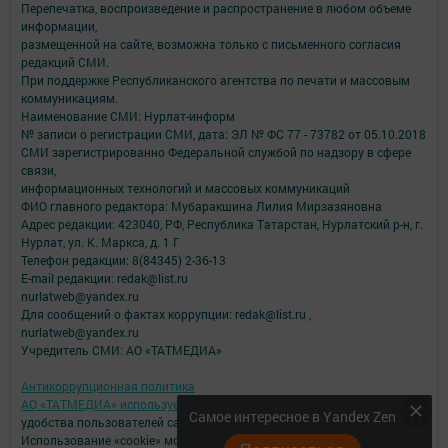
Перепечатка, воспроизведение и распространение в любом объеме
информации,
размещенной на сайте, возможна только с письменного согласия
редакций СМИ.
При поддержке Республиканского агентства по печати и массовым
коммуникациям.
Наименование СМИ: Нурлат-⁠информ
№ записи о регистрации СМИ, дата: ЭЛ № ФС 77 -⁠ 73782 от 05.10.2018
СМИ зарегистрированно Федеральной службой по надзору в сфере
связи,
информационных технологий и массовых коммуникаций
ФИО главного редактора: Мубаракшина Лилия Мирзазяновна
Адрес редакции: 423040, РФ, Республика Татарстан, Нурлатский р-н, г.
Нурлат, ул. К. Маркса, д. 1 Г
Телефон редакции: 8(84345) 2-36-13
E-mail редакции: redak@list.ru
nurlatweb@yandex.ru
Для сообщений о фактах коррупции: redak@list.ru ,
nurlatweb@yandex.ru
Учредитель СМИ: АО «ТАТМЕДИА»
Антикоррупционная политика
АО «ТАТМЕДИА» использует «cookie»
для персонализации сервисов и
Самое интересное в Yandex Zen
удобства пользователей сайтом.
Использование «cookie» можно отменить в настройках браузера.