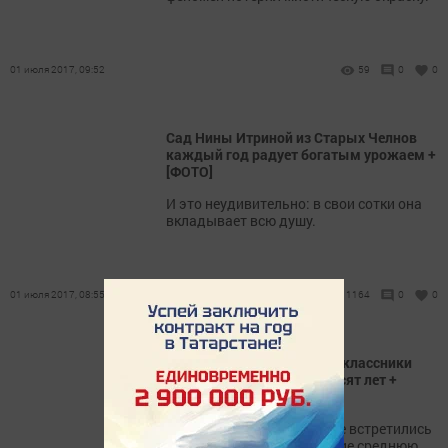
01 июля 2017, 09:52
59
0
0
Сад Нины Итриной из Старых Челнов
каждый год радует богатым урожаем +
[ФОТО]
И это неудивительно: в свои сотки она
вкладывает всю душу.
01 июля 2017, 08:55
1164
0
0
В Новом Альметьеве одноклассники
встретились через пятьдесят лет +
[ФОТО]
Вчера в Новом Альметьеве встретились
одноклассники, окончившие среднюю