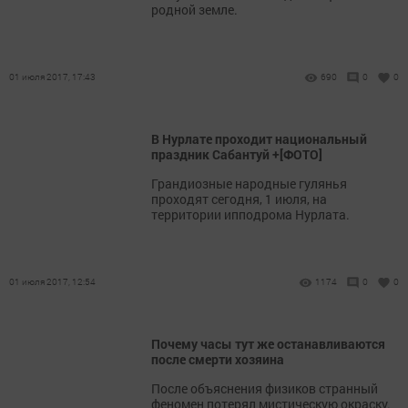
родной земле.
01 июля 2017, 17:43
690
0
0
В Нурлате проходит национальный
праздник Сабантуй +[ФОТО]
Грандиозные народные гулянья
проходят сегодня, 1 июля, на
территории ипподрома Нурлата.
01 июля 2017, 12:54
1174
0
0
Почему часы тут же останавливаются
после смерти хозяина
После объяснения физиков странный
феномен потерял мистическую окраску.