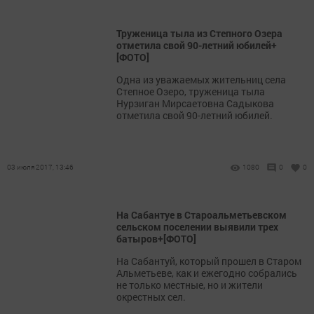
Труженица тыла из Степного Озера
отметила свой 90-летний юбилей+
[ФОТО]
Одна из уважаемых жительниц села
Степное Озеро, труженица тыла
Нурзиган Мирсаетовна Садыкова
отметила свой 90-летний юбилей.
03 июля 2017, 13:46
1080
0
0
На Сабантуе в Староальметьевском
сельском поселении выявили трех
батыров+[ФОТО]
На Сабантуй, который прошел в Старом
Альметьеве, как и ежегодно собрались
не только местные, но и жители
окрестных сел.