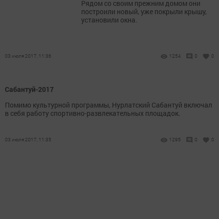
Рядом со своим прежним домом они
построили новый, уже покрыли крышу,
установили окна.
03 июля 2017, 11:36
1254
0
0
Сабантуй-2017
Помимо культурной программы, Нурлатский Сабантуй включал
в себя работу спортивно-развлекательных площадок.
03 июля 2017, 11:35
1295
0
0