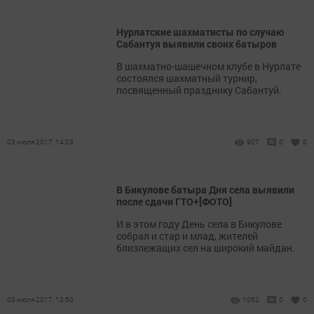
Нурлатские шахматисты по случаю
Сабантуя выявили своих батыров
В шахматно-шашечном клубе в Нурлате
состоялся шахматный турнир,
посвященный празднику Сабантуй.
03 июля 2017, 14:03
907
0
0
В Бикулове батыра Дня села выявили
после сдачи ГТО+[ФОТО]
И в этом году День села в Бикулове
собрал и стар и млад, жителей
близлежащих сел на широкий майдан.
03 июля 2017, 13:50
1052
0
0