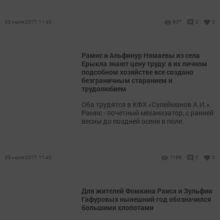
03 июля 2017, 11:43
837
0
0
Рамис и Альфинур Нямаевы из села
Ерыкла знают цену труду: в их личном
подсобном хозяйстве все создано
безграничным старанием и
трудолюбием
Оба трудятся в КФХ «Сулейманов А.И.».
Рамис - почетный механизатор, с ранней
весны до поздней осени в поле.
03 июля 2017, 11:40
1186
0
0
Для жителей Фомкина Раиса и Зульфии
Гафуровых нынешний год обозначился
большими хлопотами