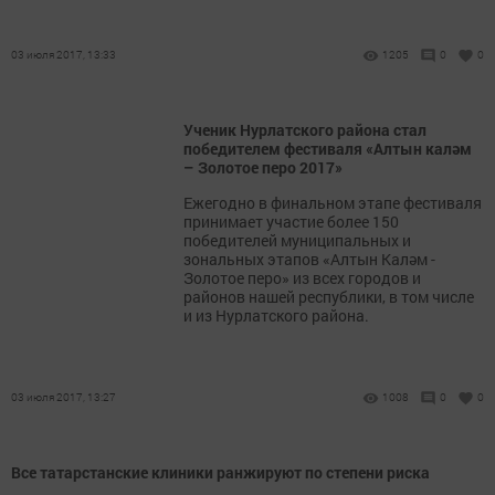
03 июля 2017, 13:33
1205
0
0
Ученик Нурлатского района стал
победителем фестиваля «Алтын каләм
– Золотое перо 2017»
Ежегодно в финальном этапе фестиваля
принимает участие более 150
победителей муниципальных и
зональных этапов «Алтын Каләм -
Золотое перо» из всех городов и
районов нашей республики, в том числе
и из Нурлатского района.
03 июля 2017, 13:27
1008
0
0
Все татарстанские клиники ранжируют по степени риска