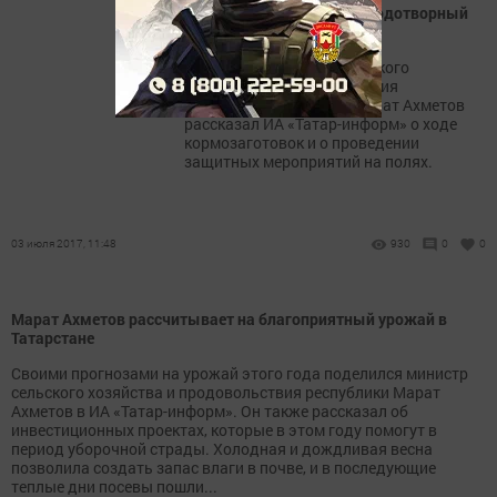
В Татарстане ожидают плодотворный
урожай в 2017 году
Глава министерства сельского
хозяйства и продовольствия
Республики Татарстан Марат Ахметов
рассказал ИА «Татар-информ» о ходе
кормозаготовок и о проведении
защитных мероприятий на полях.
03 июля 2017, 11:48
930
0
0
Марат Ахметов рассчитывает на благоприятный урожай в
Татарстане
Своими прогнозами на урожай этого года поделился министр
сельского хозяйства и продовольствия республики Марат
Ахметов в ИА «Татар-информ». Он также рассказал об
инвестиционных проектах, которые в этом году помогут в
период уборочной страды. Холодная и дождливая весна
позволила создать запас влаги в почве, и в последующие
теплые дни посевы пошли...