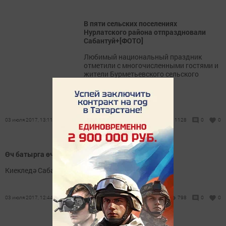
В пяти сельских поселениях
Нурлатского района отпраздновали
Сабантуй+[ФОТО]
Любимый национальный праздник
отметили с многочисленными гостями и
жители Бурметьевского сельского
поселения.
03 июля 2017, 13:11
1128
0
0
Өч батырга өч тәкә
Киекледә Сабантуй узды.
03 июля 2017, 12:44
798
0
0