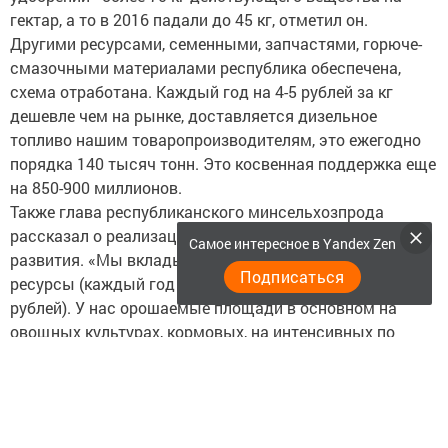
гектар, а то в 2016 падали до 45 кг, отметил он.
Другими ресурсами, семенными, запчастями, горюче-
смазочными материалами республика обеспечена,
схема отработана. Каждый год на 4-5 рублей за кг
дешевле чем на рынке, доставляется дизельное
топливо нашим товаропроизводителям, это ежегодно
порядка 140 тысяч тонн. Это косвенная поддержка еще
на 850-900 миллионов.
Также глава республиканского минсельхозпрода
рассказал о реализации программы мелиоративного
Самое интересное в Yandex Zen
развития. «Мы вкладываем в нее значительные
Подписаться
ресурсы (каждый год в порядке 300-350 миллионов
рублей). У нас орошаемые площади в основном на
овощных культурах, кормовых, на интенсивных по
животноводству, и картофельных полях. Овощные
культуры, картофель употребляют влагу в 5-6 раз
больше чем зерновые культуры. Поэтому даже в этот
год на овощных, картофельных плантациях, кормовых