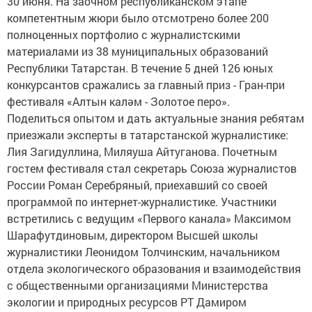
30 июня. На заочном республиканском этапе
компетентным жюри было отсмотрено более 200
полноценных портфолио с журналистскими
материалами из 38 муниципальных образований
Республики Татарстан. В течение 5 дней 126 юных
конкурсантов сражались за главный приз - Гран-при
фестиваля «Алтын каләм - Золотое перо».
Поделиться опытом и дать актуальные знания ребятам
приезжали эксперты в татарстанской журналистике:
Лия Загидуллина, Миляуша Айтуганова. Почетным
гостем фестиваля стал секретарь Союза журналистов
России Роман Серебряный, приехавший со своей
программой по интернет-журналистике. Участники
встретились с ведущим «Первого канала» Максимом
Шарафутдиновым, директором Высшей школы
журналистики Леонидом Толчинским, начальником
отдела экологического образования и взаимодействия
с общественными организациями Министерства
экологии и природных ресурсов РТ Дамиром