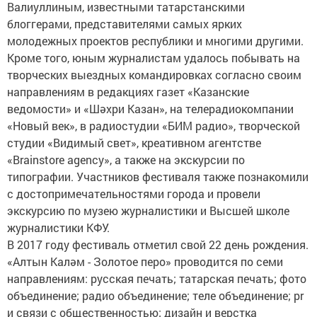
Валиуллиным, известными татарстанскими
блоггерами, представителями самых ярких
молодежных проектов республики и многими другими.
Кроме того, юным журналистам удалось побывать на
творческих выездных командировках согласно своим
направлениям в редакциях газет «Казанские
ведомости» и «Шәхри Казан», на телерадиокомпании
«Новый век», в радиостудии «БИМ радио», творческой
студии «Видимый свет», креативном агентстве
«Brainstore agency», а также на экскурсии по
типографии. Участников фестиваля также познакомили
с достопримечательностями города и провели
экскурсию по музею журналистики и Высшей школе
журналистики КФУ.
В 2017 году фестиваль отметил свой 22 день рождения.
«Алтын Каләм - Золотое перо» проводится по семи
направлениям: русская печать; татарская печать; фото
объединение; радио объединение; теле объединение; pr
и cвязи с общественностью; дизайн и верстка