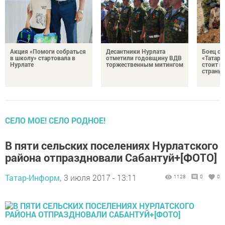
Акция «Помоги собраться
Десантники Нурлата
Боец с
в школу» стартовала в
отметили годовщину ВДВ
«Татари
Нурлате
торжественным митингом
стоит н
страны
СЕЛО МОЕ! СЕЛО РОДНОЕ!
В пяти сельских поселениях Нурлатского
района отпраздновали Сабантуй+[ФОТО]
Татар-Информ,
3 июля 2017 - 13:11
1128
0
0