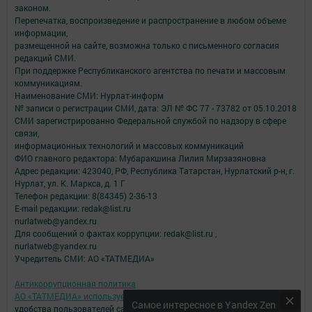
законом.
Перепечатка, воспроизведение и распространение в любом объеме
информации,
размещенной на сайте, возможна только с письменного согласия
редакций СМИ.
При поддержке Республиканского агентства по печати и массовым
коммуникациям.
Наименование СМИ: Нурлат-⁠информ
№ записи о регистрации СМИ, дата: ЭЛ № ФС 77 -⁠ 73782 от 05.10.2018
СМИ зарегистрированно Федеральной службой по надзору в сфере
связи,
информационных технологий и массовых коммуникаций
ФИО главного редактора: Мубаракшина Лилия Мирзазяновна
Адрес редакции: 423040, РФ, Республика Татарстан, Нурлатский р-н, г.
Нурлат, ул. К. Маркса, д. 1 Г
Телефон редакции: 8(84345) 2-36-13
E-mail редакции: redak@list.ru
nurlatweb@yandex.ru
Для сообщений о фактах коррупции: redak@list.ru ,
nurlatweb@yandex.ru
Учредитель СМИ: АО «ТАТМЕДИА»
Антикоррупционная политика
АО «ТАТМЕДИА» использует «cookie»
для персонализации сервисов и
Самое интересное в Yandex Zen
удобства пользователей сайтом.