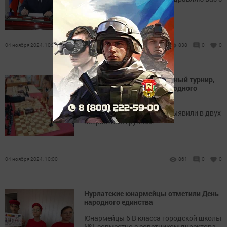
Днём народного единства!
04 ноября 2024, 10:30
838
0
0
В Нурлате прошел шахматный турнир,
приуроченный ко Дню народного
единства
Победителей и призеров выявили в двух
возрастных группах.
04 ноября 2024, 10:00
861
0
0
Нурлатские юнармейцы отметили День
народного единства
Юнармейцы 6 В класса городской школы
№1 совместно с советником директора