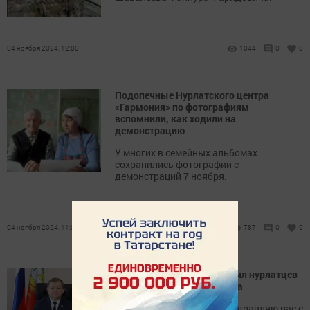
04 ноября 2024, 12:00
1044
0
0
Подопечные Нурлатского центра
«Гармония» по фотографиям
вспомнили, как ходили на
демонстрацию
У многих в семейных альбомах
сохранились фотографии с
демонстраций 7 ноября.
04 ноября 2024, 11:00
787
0
0
Дамир Ишкинеев поздравил нурлатцев
с Днем народного единства
Уважаемые нурлатцы, поздравляю вас с