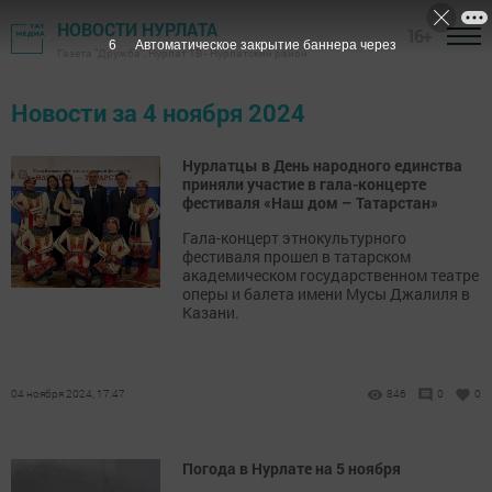
НОВОСТИ НУРЛАТА
16+
5
Автоматическое закрытие баннера через
Газета "Дружба", Нурлат ТВ - Нурлатский район
Новости за 4 ноября 2024
Нурлатцы в День народного единства
приняли участие в гала-концерте
фестиваля «Наш дом – Татарстан»
Гала-концерт этнокультурного
фестиваля прошел в татарском
академическом государственном театре
оперы и балета имени Мусы Джалиля в
Казани.
04 ноября 2024, 17:47
846
0
0
Погода в Нурлате на 5 ноября