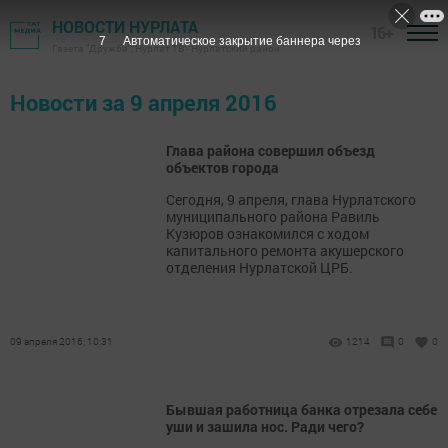
НОВОСТИ НУРЛАТА
16+
7
Автоматическое закрытие баннера через
Газета "Дружба", Нурлат ТВ - Нурлатский район
Новости за 9 апреля 2016
Глава района совершил объезд
объектов города
Сегодня, 9 апреля, глава Нурлатского
муниципального района Равиль
Кузюров ознакомился с ходом
капитального ремонта акушерского
отделения Нурлатской ЦРБ.
09 апреля 2016, 10:31
1214
0
0
Бывшая работница банка отрезала себе
уши и зашила нос. Ради чего?