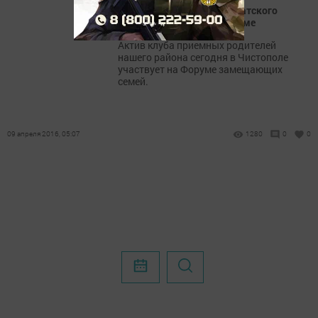
Приемные родители Нурлатского
района участвуют на форуме
Актив клуба приемных родителей
нашего района сегодня в Чистополе
участвует на Форуме замещающих
семей.
09 апреля 2016, 05:07
1280
0
0