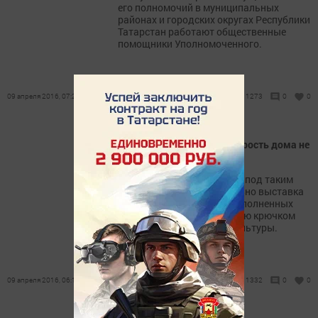
его полномочий в муниципальных
районах и городских округах Республики
Татарстан работают общественные
помощники Уполномоченного.
09 апреля 2016, 07:20
1273
0
0
Якушкинских бабушек старость дома не
застанет
«Наши руки не для скуки» - под таким
девизом состоялась недавно выставка
изделий ручных работ, выполненных
членами кружка по вязанию крючком
при Якушкинском Доме культуры.
09 апреля 2016, 06:15
1332
0
0