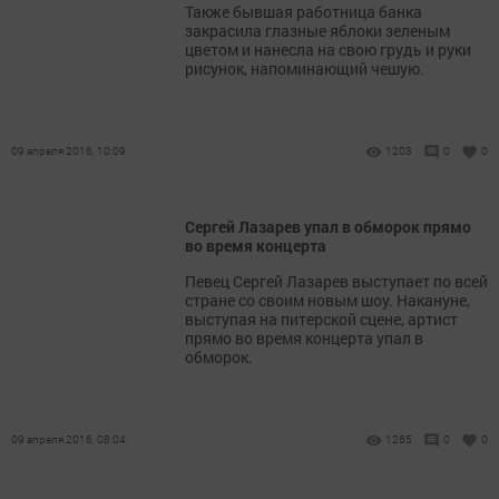
Также бывшая работница банка
закрасила глазные яблоки зеленым
цветом и нанесла на свою грудь и руки
рисунок, напоминающий чешую.
09 апреля 2016, 10:09
1203
0
0
Сергей Лазарев упал в обморок прямо
во время концерта
Певец Сергей Лазарев выступает по всей
стране со своим новым шоу. Накануне,
выступая на питерской сцене, артист
прямо во время концерта упал в
обморок.
09 апреля 2016, 08:04
1265
0
0