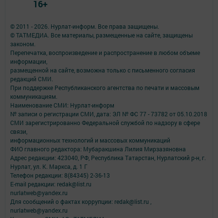
16+
© 2011 - 2026. Нурлат-⁠информ. Все права защищены.
© ТАТМЕДИА. Все материалы, размещенные на сайте, защищены
законом.
Перепечатка, воспроизведение и распространение в любом объеме
информации,
размещенной на сайте, возможна только с письменного согласия
редакций СМИ.
При поддержке Республиканского агентства по печати и массовым
коммуникациям.
Наименование СМИ: Нурлат-⁠информ
№ записи о регистрации СМИ, дата: ЭЛ № ФС 77 -⁠ 73782 от 05.10.2018
СМИ зарегистрированно Федеральной службой по надзору в сфере
связи,
информационных технологий и массовых коммуникаций
ФИО главного редактора: Мубаракшина Лилия Мирзазяновна
Адрес редакции: 423040, РФ, Республика Татарстан, Нурлатский р-н, г.
Нурлат, ул. К. Маркса, д. 1 Г
Телефон редакции: 8(84345) 2-36-13
E-mail редакции: redak@list.ru
nurlatweb@yandex.ru
Для сообщений о фактах коррупции: redak@list.ru ,
nurlatweb@yandex.ru