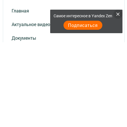
Главная
Самое интересное в Yandex Zen
Актуальное видео
Подписаться
Документы
Разное
Телефон АО «ТАТМЕДИА»:
(843) 222 09 84
16+
© 2011 - 2026. Нурлат-⁠информ. Все права защищены.
© ТАТМЕДИА. Все материалы, размещенные на сайте, защищены