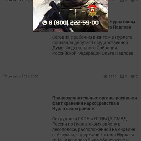
17 сентября 2021, 16:24
3558
0
0
С организацией выборов в Нурлатском
районе ознакомилась Ольга Павлова
Сегодня с рабочим визитом в Нурлате
побывала депутат Государственной
Думы Федерального Собрания
Российской Федерации Ольга Павлова.
17 сентября 2021, 15:06
3385
0
2
Правоохранительные органы раскрыли
факт хранения наркосредства в
Нурлатском районе
Сотрудники ГКОН и ОГИБДД ОМВД
России по Нурлатскому району в
лесополосе, расположенной на окраине
с. Аксумла, задержали жителя Нурлата
гр.М., у которого было обнаружено и