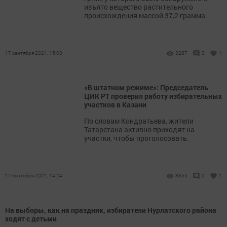
изъято вещество растительного
происхождения массой 37,2 грамма.
17 сентября 2021, 15:03
3287
0
1
«В штатном режиме»: Председатель
ЦИК РТ проверил работу избирательных
участков в Казани
По словам Кондратьева, жители
Татарстана активно приходят на
участки, чтобы проголосовать.
17 сентября 2021, 14:24
3355
0
1
На выборы, как на праздник, избиратели Нурлатского района
ходят с детьми