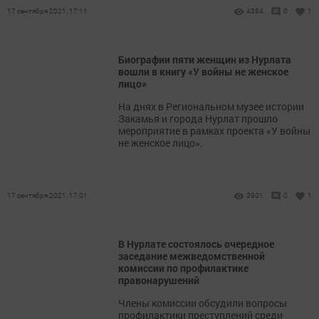
17 сентября 2021, 17:11
4384
0
1
Биографии пяти женщин из Нурлата
вошли в книгу «У войны не женское
лицо»
На днях в Региональном музее истории
Закамья и города Нурлат прошло
мероприятие в рамках проекта «У войны
не женское лицо».
17 сентября 2021, 17:01
3901
0
1
В Нурлате состоялось очередное
заседание межведомственной
комиссии по профилактике
правонарушений
Члены комиссии обсудили вопросы
профилактики преступлений среди