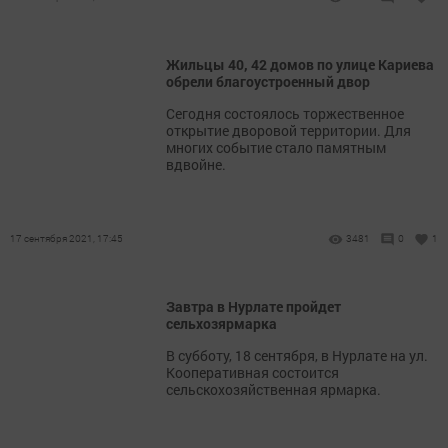
Жильцы 40, 42 домов по улице Кариева
обрели благоустроенный двор
Сегодня состоялось торжественное
открытие дворовой территории. Для
многих событие стало памятным
вдвойне.
17 сентября 2021, 17:45
3481
0
1
Завтра в Нурлате пройдет
сельхозярмарка
В субботу, 18 сентября, в Нурлате на ул.
Кооперативная состоится
сельскохозяйственная ярмарка.