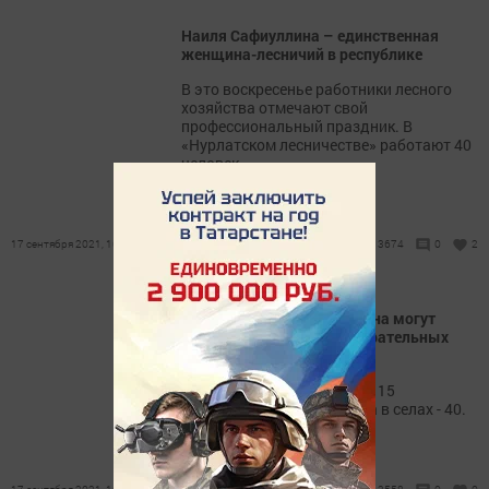
Наиля Сафиуллина – единственная
женщина-лесничий в республике
В это воскресенье работники лесного
хозяйства отмечают свой
профессиональный праздник. В
«Нурлатском лесничестве» работают 40
человек.
17 сентября 2021, 16:35
3674
0
2
Жители Нурлатского района могут
проголосовать на 55 избирательных
участках
Сегодня в городе открыты 15
избирательных участков, а в селах - 40.