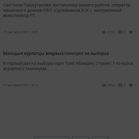
Светлана Пайдуганова, жительница нашего района, оператор
машинного доения КФХ «Сулейманов А.И.», заслуженный
животновод РТ.
17 сентября 2021, 13:21
3150
0
1
Молодые нурлатцы впервые голосуют на выборах
В первый раз на выборы идет Глеб Абакшин, студент 1-го курса
аграрного техникума.
17 сентября 2021, 13:14
3304
0
1