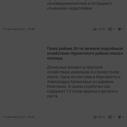
несовершеннолетних и ситуацию с
«пьяными» водителями.
17 сентября 2021, 16:56
3305
0
1
Глава района 20-ти личным подсобным
хозяйствам Нурлатского района оказал
помощь
Доильные аппараты вручили
хозяйствам, имеющим 4 и более голов
коров. Одна из них-семья Маргариты и
Александра Ермиловых из деревни
Илюткино. В своем хозяйстве они
содержат 13 голов крупного рогатого
скота.
17 сентября 2021, 16:43
3674
0
0