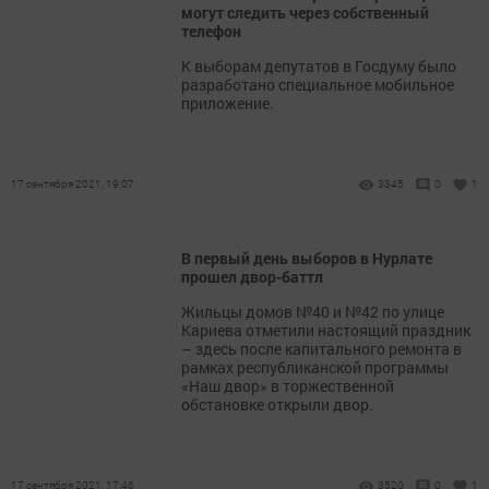
могут следить через собственный
телефон
К выборам депутатов в Госдуму было
разработано специальное мобильное
приложение.
17 сентября 2021, 19:07
3345
0
1
В первый день выборов в Нурлате
прошел двор-баттл
Жильцы домов №40 и №42 по улице
Кариева отметили настоящий праздник
– здесь после капитального ремонта в
рамках республиканской программы
«Наш двор» в торжественной
обстановке открыли двор.
17 сентября 2021, 17:46
3520
0
1