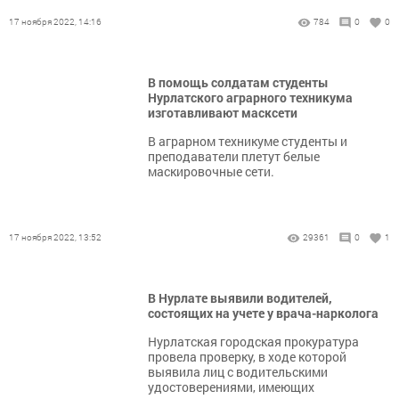
17 ноября 2022, 14:16
784
0
0
В помощь солдатам студенты
Нурлатского аграрного техникума
изготавливают масксети
В аграрном техникуме студенты и
преподаватели плетут белые
маскировочные сети.
17 ноября 2022, 13:52
29361
0
1
В Нурлате выявили водителей,
состоящих на учете у врача-нарколога
Нурлатская городская прокуратура
провела проверку, в ходе которой
выявила лиц с водительскими
удостоверениями, имеющих