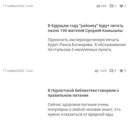
17 ноября 2022, 14:43
946
0
0
В будущем году “районку” будут читать
около 100 жителей Средней Камышлы
Приносить им периодическую печать
будет Раиса Бочкарева. В обслуживании
почтальона 3 населенных пункта.
17 ноября 2022, 14:42
1405
0
5
В Нурлатской библиотеке говорили о
правильном питании
Сейчас здоровое питание очень
популярно и любой человек знает, что
нужно отказаться от вредной еды.