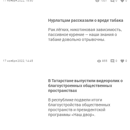
17 ноября 2022, 14:50
1007
0
0
Нурлатцам рассказали о вреде табака
Рак лёгких, никотиновая зависимость,
пассивное курение — наши знания о
табаке довольно отрывочны.
17 ноября 2022, 14:45
855
0
0
В Татарстане выпустили видеоролик о
благоустроенных общественных
пространствах
В республике подвели итоги
благоустройства общественных
пространств и президентской
программы «Наш двор».