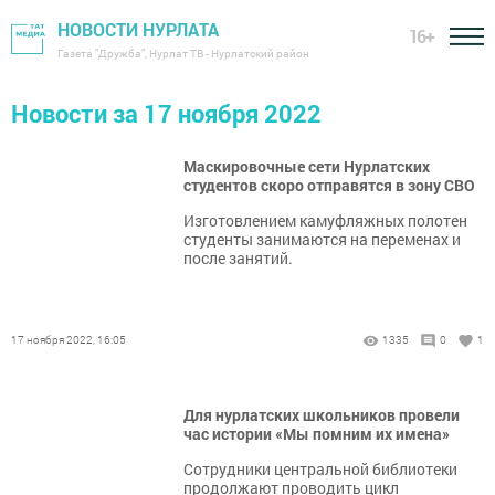
НОВОСТИ НУРЛАТА
16+
Газета "Дружба", Нурлат ТВ - Нурлатский район
Новости за 17 ноября 2022
Маскировочные сети Нурлатских
студентов скоро отправятся в зону СВО
Изготовлением камуфляжных полотен
студенты занимаются на переменах и
после занятий.
17 ноября 2022, 16:05
1335
0
1
Для нурлатских школьников провели
час истории «Мы помним их имена»
Сотрудники центральной библиотеки
продолжают проводить цикл