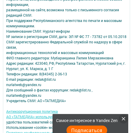
информации,
размещенной на сайте, возможна только с письменного согласия
редакций СМИ.
При поддержке Республиканского агентства по печати и массовым
коммуникациям.
Наименование СМИ: Нурлат-⁠информ
№ записи о регистрации СМИ, дата: ЭЛ № ФС 77 -⁠ 73782 от 05.10.2018
СМИ зарегистрированно Федеральной службой по надзору в сфере
связи,
информационных технологий и массовых коммуникаций
ФИО главного редактора: Мубаракшина Лилия Мирзазяновна
Адрес редакции: 423040, РФ, Республика Татарстан, Нурлатский р-н, г.
Нурлат, ул. К. Маркса, д. 1 Г
Телефон редакции: 8(84345) 2-36-13
E-mail редакции: redak@list.ru
nurlatweb@yandex.ru
Для сообщений о фактах коррупции: redak@list.ru ,
nurlatweb@yandex.ru
Учредитель СМИ: АО «ТАТМЕДИА»
Антикоррупционная политика
АО «ТАТМЕДИА» использует «cookie»
для персонализации сервисов и
Самое интересное в Yandex Zen
удобства пользователей сайтом.
Использование «cookie» можно отменить в настройках браузера.
Подписаться
Политика конфиденциальности