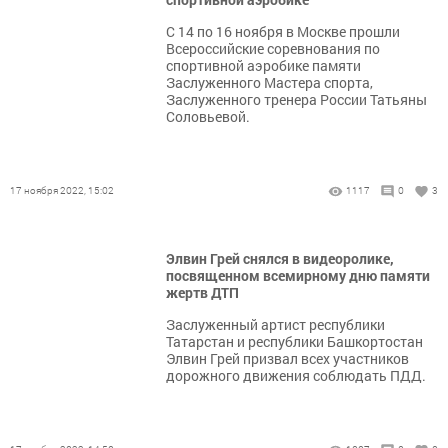
С 14 по 16 ноября в Москве прошли
Всероссийские соревнования по
спортивной аэробике памяти
Заслуженного Мастера спорта,
Заслуженного тренера России Татьяны
Соловьевой.
17 ноября 2022, 15:02
1117
0
3
Элвин Грей снялся в видеоролике,
посвященном всемирному дню памяти
жертв ДТП
Заслуженный артист республики
Татарстан и республики Башкортостан
Элвин Грей призвал всех участников
дорожного движения соблюдать ПДД.