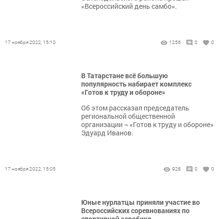
«Всероссийский день самбо».
17 ноября 2022, 15:10
1256
0
0
В Татарстане всё большую
популярность набирает комплекс
«Готов к труду и обороне»
Об этом рассказал председатель
региональной общественной
организации ¬ «Готов к труду и обороне»
Эдуард Иванов.
17 ноября 2022, 15:05
928
0
0
Юные нурлатцы приняли участие во
Всероссийских соревнованиях по
спортивной аэробике