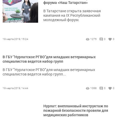
форума «Наш Татарстан»
В Татарстане открыта заявочная
кампания на IX Республиканский
молодежный форум.
19 марта 2019, 15:24
1275
0
0
В ГБУ "Нурлатское РГВО"для младших ветеринарных
специалистов ведется набор групп
В ГБУ "Нурлатское РГВО"для младших ветеринарных
специалистов ведется набор групп...
19 марта 2019, 14:44
1068
0
0
Нурлат: внеплановый инструктаж по
пожарной безопасности провели для
медицинских работников