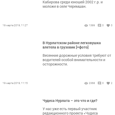
Кабирова среди юношей 2002 г.р. и
моложе в селе Черемшан.
19 марта 2019, 11:27
1399
0
0
В Нурлатском районе легковушка
влетела в грузовик [+фото]
Весенние дорожные условия требуют от
водителей особой внимательности и
осторожности.
19 марта 2019, 11:15
2368
0
2
Чудеса Нурлата – это что и где?
У нас уже есть первый участник
редакционного проекта «Чудеса