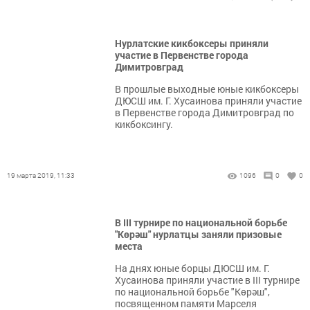
Нурлатские кикбоксеры приняли
участие в Первенстве города
Димитровград
В прошлые выходные юные кикбоксеры
ДЮСШ им. Г. Хусаинова приняли участие
в Первенстве города Димитровград по
кикбоксингу.
19 марта 2019, 11:33
1096
0
0
В III турнире по национальной борьбе
"Көрәш" нурлатцы заняли призовые
места
На днях юные борцы ДЮСШ им. Г.
Хусаинова приняли участие в III турнире
по национальной борьбе "Көрәш",
посвященном памяти Марселя