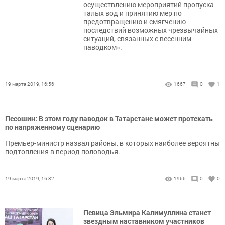
осуществлению мероприятий пропуска
талых вод и принятию мер по
предотвращению и смягчению
последствий возможных чрезвычайных
ситуаций, связанных с весенним
паводком».
19 марта 2019, 16:56
1667
0
1
Песошин: В этом году паводок в Татарстане может протекать
по напряженному сценарию
Премьер-министр назвал районы, в которых наиболее вероятны
подтопления в период половодья.
19 марта 2019, 16:32
1966
0
0
Певица Эльмира Калимуллина станет
звездным наставником участников