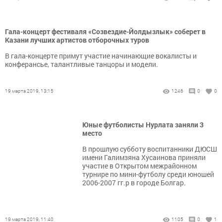
Гала-концерт фестиваля «Созвездие-Йолдызлык» соберет в
Казани лучших артистов отборочных туров
В гала-концерте примут участие начинающие вокалисты и
конферансье, талантливые танцоры и модели.
19 марта 2019, 13:15
1246
0
0
Юные футболисты Нурлата заняли 3
место
В прошлую субботу воспитанники ДЮСШ
имени Галимзяна Хусаинова приняли
участие в Открытом межрайонном
турнире по мини-футболу среди юношей
2006-2007 гг.р в городе Болгар.
19 марта 2019, 11:40
1105
0
1