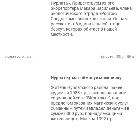
Нурлата». Приветствуем юного
экорепортера Макара Васильева, члена
экологического отряда «Росток»
Среднекамышлинской школы. Он нам
расскажет об удивительной птице
беркут, которая обитает в нашей
местности.
19 марта 2019, 10:37
2959
0
0
Нурлатец-маг обманул москвичку
Житель Нурлатского района, ранее
судимый 1983 г.р., с использованием
социальной сети "ВКонтакте", под
предлогом оказания магических услуг
обманным путем завладел деньгами в
сумме 6000 руб., принадлежащими
жительнице г. Москва 1992 г.р.