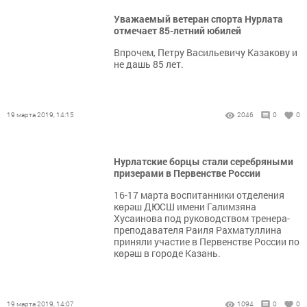
Уважаемый ветеран спорта Нурлата
отмечает 85-летний юбилей
Впрочем, Петру Васильевичу Казакову и
не дашь 85 лет.
19 марта 2019, 14:15
2046
0
0
Нурлатские борцы стали серебряными
призерами в Первенстве России
16-17 марта воспитанники отделения
көрәш ДЮСШ имени Галимзяна
Хусаинова под руководством тренера-
преподавателя Раиля Рахматуллина
приняли участие в Первенстве России по
көрәш в городе Казань.
19 марта 2019, 14:07
1094
0
0