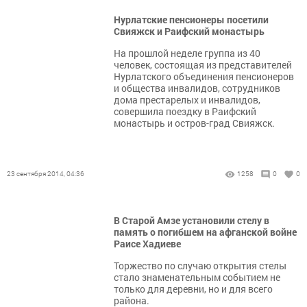
Нурлатские пенсионеры посетили
Свияжск и Раифский монастырь
На прошлой неделе группа из 40
человек, состоящая из представителей
Нурлатского объединения пенсионеров
и общества инвалидов, сотрудников
дома престарелых и инвалидов,
совершила поездку в Раифский
монастырь и остров-град Свияжск.
23 сентября 2014, 04:36
1258
0
0
В Старой Амзе установили стелу в
память о погибшем на афганской войне
Раисе Хадиеве
Торжество по случаю открытия стелы
стало знаменательным событием не
только для деревни, но и для всего
района.