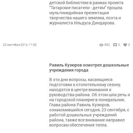
детской библиотеке в рамках проекта
"Татарские писатели - детям" прошла
мультимедийная презентация
творчества нашего земляка, поэта и
журналиста Ильдуса Диндарова.
23 сентября 2014, 11:30
852
0
0
Равиль Кузюров осмотрел дошкольные
учреждения города
В эти дни вопросы, касающиеся
подготовки к отопительному сезону,
находятся в центре внимания и
руководства района. Об этом шла речь и
на городской планерке в понедельник.
Глава района Равиль Кузюров,
ознакомившийся сегодня, 23 сентября, с
работой дошкольных учреждений
района, также все внимание направил
вопросам обеспечения тепла.