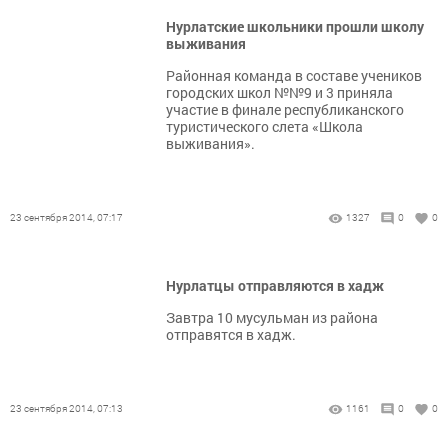
Нурлатские школьники прошли школу
выживания
Районная команда в составе учеников
городских школ №№9 и 3 приняла
участие в финале республиканского
туристического слета «Школа
выживания».
23 сентября 2014, 07:17
1327
0
0
Нурлатцы отправляются в хадж
Завтра 10 мусульман из района
отправятся в хадж.
23 сентября 2014, 07:13
1161
0
0