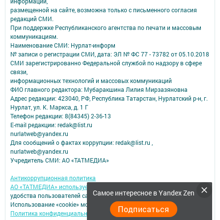
информации,
размещенной на сайте, возможна только с письменного согласия
редакций СМИ.
При поддержке Республиканского агентства по печати и массовым
коммуникациям.
Наименование СМИ: Нурлат-⁠информ
№ записи о регистрации СМИ, дата: ЭЛ № ФС 77 -⁠ 73782 от 05.10.2018
СМИ зарегистрированно Федеральной службой по надзору в сфере
связи,
информационных технологий и массовых коммуникаций
ФИО главного редактора: Мубаракшина Лилия Мирзазяновна
Адрес редакции: 423040, РФ, Республика Татарстан, Нурлатский р-н, г.
Нурлат, ул. К. Маркса, д. 1 Г
Телефон редакции: 8(84345) 2-36-13
E-mail редакции: redak@list.ru
nurlatweb@yandex.ru
Для сообщений о фактах коррупции: redak@list.ru ,
nurlatweb@yandex.ru
Учредитель СМИ: АО «ТАТМЕДИА»
Антикоррупционная политика
АО «ТАТМЕДИА» использует «cookie»
для персонализации сервисов и
Самое интересное в Yandex Zen
удобства пользователей сайтом.
Использование «cookie» можно отменить в настройках браузера.
Подписаться
Политика конфиденциальности