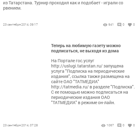
из Татарстана. Турнир проходил как и подобает - играли со
рвением.
23 сентября 2014, 09:17
941
0
0
Теперь на любимую газету можно
подписаться, не выходя из дома
На Портале гос.услуг
http://uslugi.tatarstan.ru/ запущена
услуга "Подписка на периодические
издания", ссылка также размещена на
сайте ОАО "ТАТМЕДИА"
http://tatmedia.ru/ в разделе "Подписка".
С ее помощью можно подписаться на
периодические издания ОАО
"ТАТМЕДИА" в режиме он-лайн.
23 сентября 2014, 07:28
1067
0
0