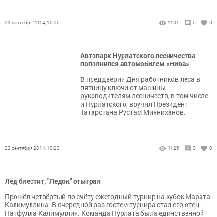
23 сентября 2014, 10:25
1101
0
0
Автопарк Нурлатского лесничества
пополнился автомобилем «Нива»
В преддверии Дня работников леса в
пятницу ключи от машины
руководителям лесничеств, в том числе
и Нурлатского, вручил Президент
Татарстана Рустам Минниханов.
23 сентября 2014, 10:23
1126
0
0
Лёд блестит, "Ледок" отыграл
Прошёл четвёртый по счёту ежегодный турнир на кубок Марата
Калимуллина. В очередной раз гостем турнира стал его отец -
Натфулла Калимуллин. Команда Нурлата была единственной