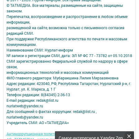
© ТАТМЕДИА. Все материалы, размещенные на сайте, защищены
законом.
Перепечатка, воспроизведение и распространение в любом объеме
информации,
размещенной на сайте, возможна только с письменного согласия
редакций СМИ.
При поддержке Республиканского агентства по печати и массовым
коммуникациям.
Наименование СМИ: Нурлат-⁠информ
№ записи о регистрации СМИ, дата: ЭЛ № ФС 77 -⁠ 73782 от 05.10.2018
СМИ зарегистрированно Федеральной службой по надзору в сфере
связи,
информационных технологий и массовых коммуникаций
ФИО главного редактора: Мубаракшина Лилия Мирзазяновна
Адрес редакции: 423040, РФ, Республика Татарстан, Нурлатский р-н, г.
Нурлат, ул. К. Маркса, д. 1 Г
Телефон редакции: 8(84345) 2-36-13
E-mail редакции: redak@list.ru
nurlatweb@yandex.ru
Для сообщений о фактах коррупции: redak@list.ru ,
nurlatweb@yandex.ru
Учредитель СМИ: АО «ТАТМЕДИА»
Антикоррупционная политика
Самое интересное в Yandex Zen