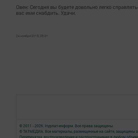
Овен: Сегодня вы будете довольно легко справлят
вас ими снабдить. Удачи.
24 ноября 2015, 05:01
© 2011 - 2026. Нурлат-⁠информ. Все права защищены.
© ТАТМЕДИА. Все материалы, размещенные на сайте, защищены з
Перепечатка, воспроизведение и распространение в любом объе