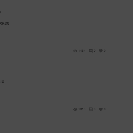
а
ожее
1484
0
0
ых
1010
0
0