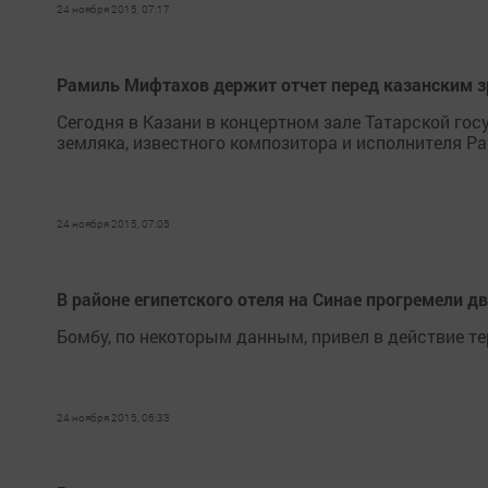
24 ноября 2015, 07:17
Рамиль Мифтахов держит отчет перед казанским 
Сегодня в Казани в концертном зале Татарской го
земляка, известного композитора и исполнителя Р
24 ноября 2015, 07:05
В районе египетского отеля на Синае прогремели 
Бомбу, по некоторым данным, привел в действие те
24 ноября 2015, 06:33