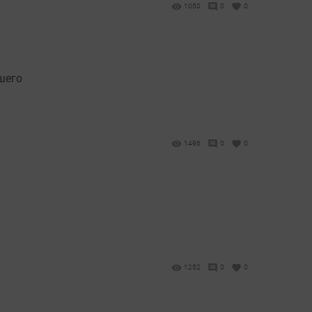
1050
0
0
шего
1496
0
0
1252
0
0