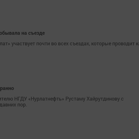
побывала на съезде
ат» участвует почти во всех съездах, которые проводит к
гранно
ителю НГДУ «Нурлатнефть» Рустаму Хайрутдинову с
давних пор.