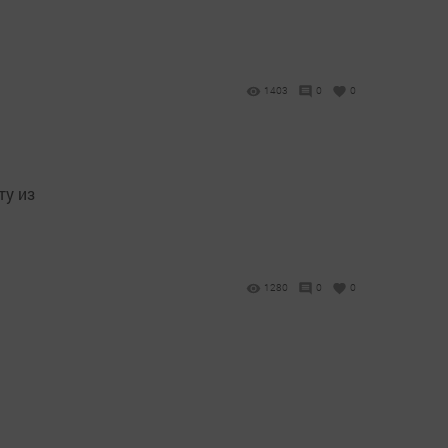
1403
0
0
ту из
1280
0
0