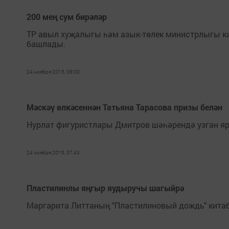
200 мең сум бирәләр
ТР авыл хуҗалыгы һәм азык-төлек министрлыгы ка
башлады.
24 ноября 2015, 08:00
Мәскәү өлкәсеннән Татьяна Тарасова призы белән
Нурлат фигуристлары Дмитров шәһәрендә узган я
24 ноября 2015, 07:43
Пластилинлы яңгыр яудыручы шагыйрә
Маргарита Литтаның "Пластилиновый дождь" китабы