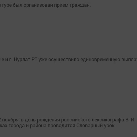
атуре был организован прием граждан.
е и г. Нурлат РТ уже осуществило единовременную выпла
 ноября, в день рождения российского лексикографа В. И.
еках города и района проводится Словарный урок.