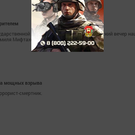
зрителем
сударственной филармонии состоится творческий вечер на
амиля Мифтахова.
два мощных взрыва
ррорист-смертник.