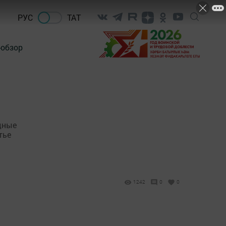
РУС
ТАТ
-обзор
дные
тье
1242
0
0