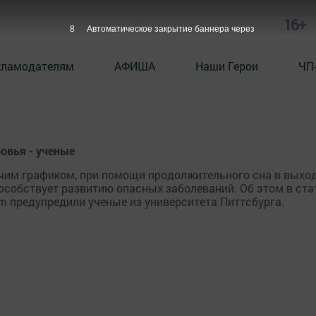
16+
7
Автоматическое закрытие баннера через
кламодателям
АФИША
Наши Герои
ЧП
овья - ученые
чим графиком, при помощи продолжительного сна в выхо
пособствует развитию опасных заболеваний. Об этом в ста
lism предупредили ученые из университета Питтсбурга.