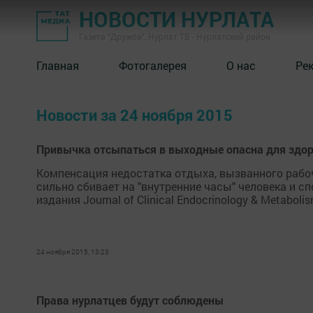
НОВОСТИ НУРЛАТА
Газета "Дружба", Нурлат ТВ - Нурлатский район
Главная
Фотогалерея
О нас
Ре
Новости за 24 ноября 2015
Привычка отсыпаться в выходные опасна для здор
Компенсация недостатка отдыха, вызванного рабо
сильно сбивает на "внутренние часы" человека и с
издания Journal of Clinical Endocrinology & Metabo
24 ноября 2015, 13:23
Права нурлатцев будут соблюдены