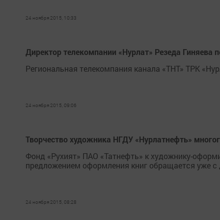
24 ноября 2015, 10:33
Директор телекомпании «Нурлат» Резеда Гиняева 
Региональная телекомпания канала «ТНТ» ТРК «Нурл
24 ноября 2015, 09:06
Творчество художника НГДУ «Нурлатнефть» много
Фонд «Рухият» ПАО «Татнефть» к художнику-оформ
предложением оформления книг обращается уже с 
24 ноября 2015, 08:28