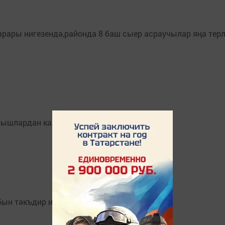
рары нигезендә,районда 8 баш сыер асраучылар яңа терле
рышлардан кайтты.
н тәкъдир итү кичәсе үтте.