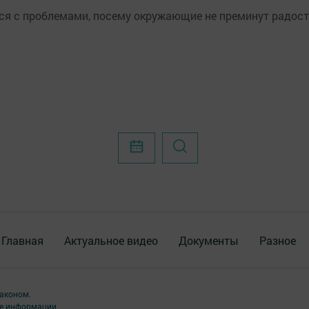
ься с проблемами, посему окружающие не преминут радос
Главная
Актуальное видео
Документы
Разное
аконом.
ме информации,