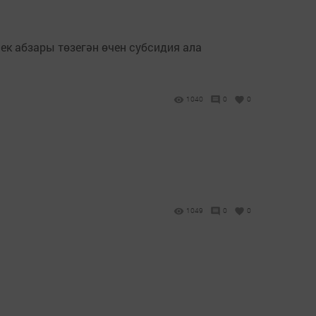
к абзары төзегән өчен субсидия ала
1040
0
0
1049
0
0