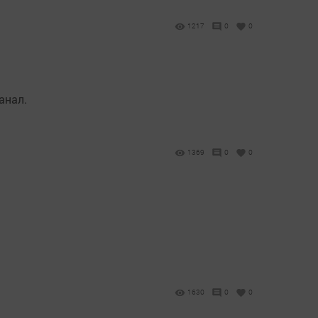
1217
0
0
анал.
1369
0
0
1630
0
0