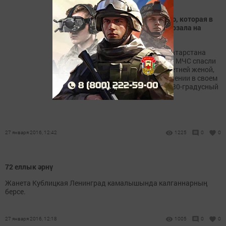
В Татарстане спасли семью, которая в
30-градусный мороз замерзала на
трассе М7
В Мамадышском районе Татарстана
сегодня ночью сотрудники МЧС спасли
45-летнего мужчину с 40-летней женой,
которые оказались в заточении в своем
сломавшемся грузовике в 30-градусный
мороз.
27 января 2016, 12:42
1225
0
0
72 еллык әрнү
Жанета Кублицкая Ленинград камалышында калганнарның
берсе.
27 января 2016, 12:18
1005
0
0