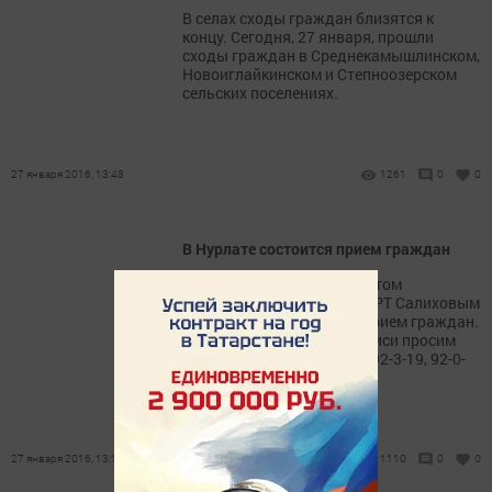
В селах сходы граждан близятся к
концу. Сегодня, 27 января, прошли
сходы граждан в Среднекамышлинском,
Новоиглайкинском и Степноозерском
сельских поселениях.
27 января 2016, 13:48
1261
0
0
В Нурлате состоится прием граждан
В среду, 3 февраля, депутатом
Государственного Совета РТ Салиховым
И.М. будет проводиться прием граждан.
Для предварительной записи просим
обращаться по телефону: 92-3-19, 92-0-
63.
27 января 2016, 13:18
1110
0
0