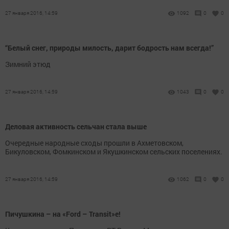
27 января 2016, 14:59
1092
0
0
“Белый снег, природы милость, дарит бодрость нам всегда!”
Зимний этюд
27 января 2016, 14:59
1043
0
0
Деловая активность сельчан стала выше
Очередные народные сходы прошли в Ахметовском,
Бикуловском, Фомкинском и Якушкинском сельских поселениях.
27 января 2016, 14:59
1062
0
0
Пичушкина – на «Ford – Transit»е!