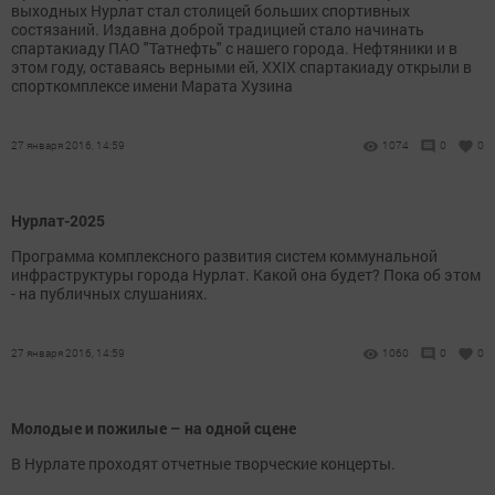
выходных Нурлат стал столицей больших спортивных
состязаний. Издавна доброй традицией стало начинать
спартакиаду ПАО "Татнефть" с нашего города. Нефтяники и в
этом году, оставаясь верными ей, XXIX спартакиаду открыли в
спорткомплексе имени Марата Хузина
27 января 2016, 14:59
1074
0
0
Нурлат-2025
Программа комплексного развития систем коммунальной
инфраструктуры города Нурлат. Какой она будет? Пока об этом
- на публичных слушаниях.
27 января 2016, 14:59
1060
0
0
Молодые и пожилые – на одной сцене
В Нурлате проходят отчетные творческие концерты.