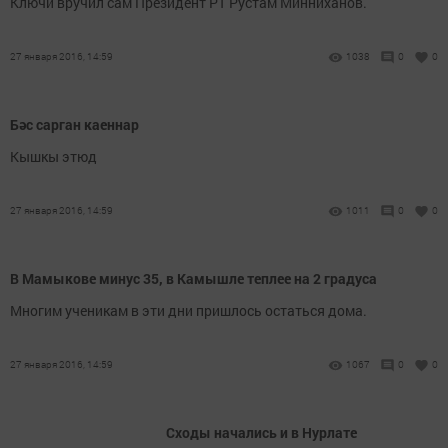
Ключи вручил сам Президент РТ Рустам Минниханов.
27 января 2016, 14:59
1038
0
0
Бәс сарган каеннар
Кышкы этюд
27 января 2016, 14:59
1011
0
0
В Мамыкове минус 35, в Камышле теплее на 2 градуса
Многим ученикам в эти дни пришлось остаться дома.
27 января 2016, 14:59
1067
0
0
Сходы начались и в Нурлате