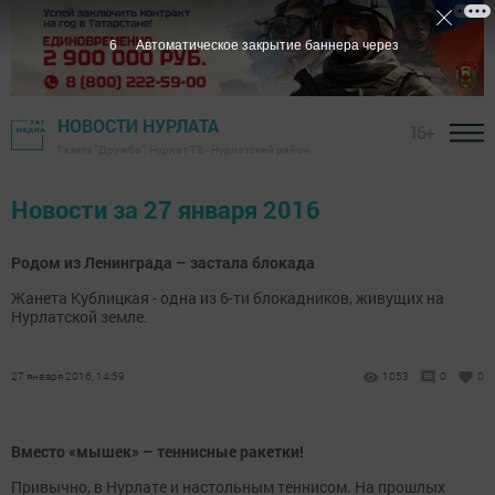
6
Автоматическое закрытие баннера через
НОВОСТИ НУРЛАТА
16+
Газета "Дружба", Нурлат ТВ - Нурлатский район
Новости за 27 января 2016
Родом из Ленинграда – застала блокада
Жанета Кублицкая - одна из 6-ти блокадников, живущих на
Нурлатской земле.
27 января 2016, 14:59
1053
0
0
Вместо «мышек» – теннисные ракетки!
Привычно, в Нурлате и настольным теннисом. На прошлых