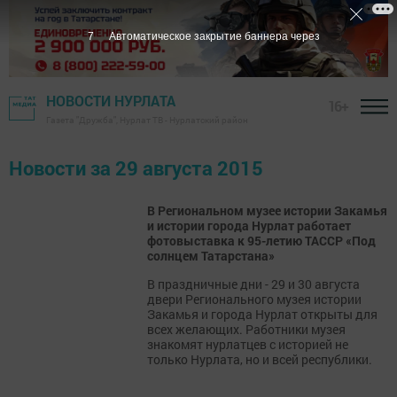
7
Автоматическое закрытие баннера через
НОВОСТИ НУРЛАТА
16+
Газета "Дружба", Нурлат ТВ - Нурлатский район
Новости за 29 августа 2015
В Региональном музее истории Закамья
и истории города Нурлат работает
фотовыставка к 95-летию ТАССР «Под
солнцем Татарстана»
В праздничные дни - 29 и 30 августа
двери Регионального музея истории
Закамья и города Нурлат открыты для
всех желающих. Работники музея
знакомят нурлатцев с историей не
только Нурлата, но и всей республики.