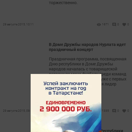
торжественно.
29 августа 2015, 10:11
1671
0
0
В Доме Дружбы народов Нурлата идет
праздничный концерт
Праздничная программа, посвященная
Дню республики в Доме Дружбы
народов началась с товарищеской
встречи по мини-футболу среди команд
городских школ № 2 и 3. И уже с первых
же минут игры определился лидер
матча.
29 августа 2015, 09:54
1335
0
0
Нурлат в преддверии Дня Республики