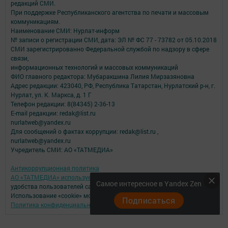
редакций СМИ.
При поддержке Республиканского агентства по печати и массовым
коммуникациям.
Наименование СМИ: Нурлат-⁠информ
№ записи о регистрации СМИ, дата: ЭЛ № ФС 77 -⁠ 73782 от 05.10.2018
СМИ зарегистрированно Федеральной службой по надзору в сфере
связи,
информационных технологий и массовых коммуникаций
ФИО главного редактора: Мубаракшина Лилия Мирзазяновна
Адрес редакции: 423040, РФ, Республика Татарстан, Нурлатский р-н, г.
Нурлат, ул. К. Маркса, д. 1 Г
Телефон редакции: 8(84345) 2-36-13
E-mail редакции: redak@list.ru
nurlatweb@yandex.ru
Для сообщений о фактах коррупции: redak@list.ru ,
nurlatweb@yandex.ru
Учредитель СМИ: АО «ТАТМЕДИА»
Антикоррупционная политика
АО «ТАТМЕДИА» использует «cookie»
для персонализации сервисов и
Самое интересное в Yandex Zen
удобства пользователей сайтом.
Использование «cookie» можно отменить в настройках браузера.
Подписаться
Политика конфиденциальности