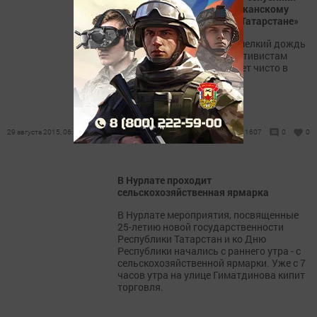
присоединился к республиканскому
движению «Будет чисто в Татарстане»
Даже с утра моросивший мелкий дождь
не помешал нурлатским активистам
экологической акции «Будет чисто в
Татарстане».
29 августа 2015, 06:57
1607
0
0
В Нурлате проходит
сельскохозяйственная ярмарка
В Нурлате мероприятия, посвященные
25-летию новой государственности
Республики Татарстан и ко Дню
Республики начались с раннего утра - с
сельскохозяйственной ярмарки. Уже с 7
часов утра на улице Гиматдинова кипит
торговля.