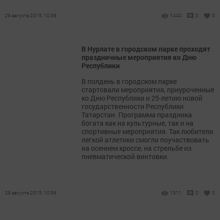
29 августа 2015, 10:39
1440
0
0
В Нурлате в городском парке проходят
праздничные мероприятия ко Дню
Республики
В полдень в городском парке
стартовали мероприятия, приуроченные
ко Дню Республики и 25-летию новой
государственности Республики
Татарстан. Программа праздника
богата как на культурные, так и на
спортивные мероприятия. Так любители
легкой атлетики смогли поучаствовать
на осеннем кроссе, на стрельбе из
пневматической винтовки.
29 августа 2015, 10:36
1311
0
0