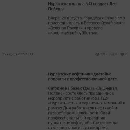
Нурлатская школа №3 создает Лес
Победы
Вчера, 28 августа, городская школа № 3
присоединилась к Всероссийской акции
«Зеленая Россия» и провела
экологический субботник.
29 августа 2015, 10:14
1317
0
0
Нурлатские нефтяники достойно
подошли к профессиональной дате
Сегодня на базе отдыха «Вишневая
Поляна» состоялось праздничное
мероприятие работников НГДУ
«Нурлатнефть» и сервисных компаний в
рамках Дня работников нефтяной и
газовой промышленности. Свой
профессиональный праздник
нурлатские нефтедобытчики всегда
отмечают ярко и в то же время