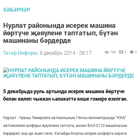
ХӘБӘРЛӘР
Нурлат районында исерек машина
йөртүче җәяүлене таптатып, бүтән
машинаны бәрдерде
Татар-Информ,
9 декабрь 2014 - 06:17
746
0
0
5 декабрьдә руль артында исерек машина йөртүче
белән килеп чыккан һәлакәттә кеше гомере өзелгән.
Нурлат - Чуваш Тимерлеге автоюлының 19нчы километрында "КИА"
автомобиле шоферы җәүялене таптата, аннан ВАЗ-2110 машинасын
бәрдереп, аңа да зыян сала. Кагыйдә бозучы исерек шоферга карата