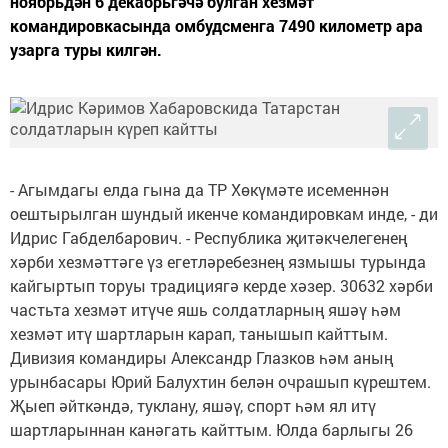
ноябрьдән 6 декабрьгәчә булган хезмәт
командировкасында омбудсменга 7490 километр ара
узарга туры килгән.
- Агымдагы елда гына да ТР Хөкүмәте исеменнән
оештырылган шундый икенче командировкам инде, - ди
Идрис Габделбарович. - Республика җитәкчелегенең
хәрби хезмәттәге үз егетләребезнең язмышы турында
кайгыртып торуы традициягә керде хәзер. 30632 хәрби
частьта хезмәт итүче яшь солдатларның яшәү һәм
хезмәт итү шартларын карап, танышып кайттым.
Дивизия командиры Александр Глазков һәм аның
урынбасары Юрий Балухтин белән очрашып күрештем.
Җыеп әйткәндә, туклану, яшәү, спорт һәм ял итү
шартларыннан канәгать кайттым. Юлда барлыгы 26