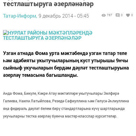
тестлаштыруга әзерләнәләр
Татар-Информ,
9 декабрь 2014 - 05:45
767
0
0
Узган атнада Фома урта мәктәбендә узган татар теле
һәм әдәбияты укытучыларының куст утырышы 9нчы
сыйныф укучыларын бердәм дәүләт тестлаштыруына
әзерләү темасына багышланды.
Анда Фома, Бикүле, Кәкре Атау мәктәпләре укытучылары Зөлфирә
Галиева, Наилә Латыйпова, Резедә Сафиуллина һәм Гөлүсә Әһлиуллина
яңа федераль дәүләт белем бирү стандартларына күчү шартларында
укучыларны тестка әзерләү буенча мастер-класслар күрсәттеләр.