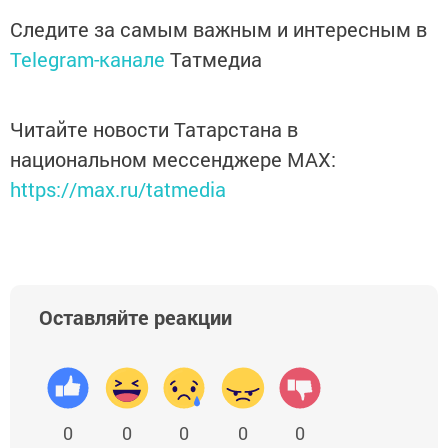
Следите за самым важным и интересным в
Telegram-канале
Татмедиа
Читайте новости Татарстана в
национальном мессенджере MАХ:
https://max.ru/tatmedia
Оставляйте реакции
0
0
0
0
0