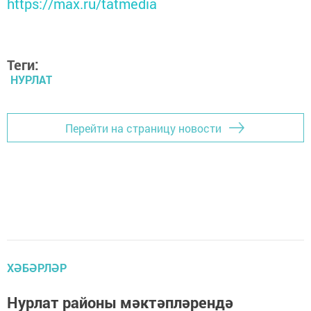
https://max.ru/tatmedia
Теги:
НУРЛАТ
Перейти на страницу новости
ХӘБӘРЛӘР
Нурлат районы мәктәпләрендә