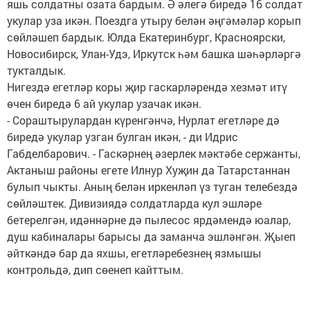
яшь солдатны озата бардым. Ә әлегә биредә 16 солдат
укулар уза икән. Поездга утыру белән әңгәмәләр корып
сөйләшеп бардык. Юлда Екатеринбург, Красноярски,
Новосибирск, Улан-Удэ, Иркутск һәм башка шәһәрләргә
тукталдык.
Нигездә егетләр коры җир гаскарләрендә хезмәт итү
өчен биредә 6 ай укулар узачак икән.
- Сораштырулардан күренгәнчә, Нурлат егетләре дә
биредә укулар узган булган икән, - ди Идрис
Габделбарович. - Гаскәрнең әзерлек мәктәбе сержанты,
Актаныш районы егете Илнур Хуҗин да Татарстаннан
булып чыкты. Аның белән иркенләп үз туган телебездә
сөйләштек. Дивизиядә солдатларда кул эшләре
бетерелгән, идәннәрне дә пылесос ярдәмендә юалар,
душ кабиналары барысы да заманча эшләнгән. Җыеп
әйткәндә бар да яхшы, егетләребезнең язмышы
контрольдә, дип сөенеп кайттым.