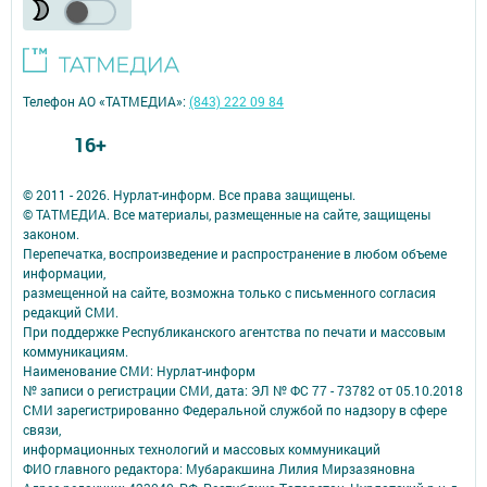
Телефон АО «ТАТМЕДИА»:
(843) 222 09 84
16+
© 2011 - 2026. Нурлат-⁠информ. Все права защищены.
© ТАТМЕДИА. Все материалы, размещенные на сайте, защищены
законом.
Перепечатка, воспроизведение и распространение в любом объеме
информации,
размещенной на сайте, возможна только с письменного согласия
редакций СМИ.
При поддержке Республиканского агентства по печати и массовым
коммуникациям.
Наименование СМИ: Нурлат-⁠информ
№ записи о регистрации СМИ, дата: ЭЛ № ФС 77 -⁠ 73782 от 05.10.2018
СМИ зарегистрированно Федеральной службой по надзору в сфере
связи,
информационных технологий и массовых коммуникаций
ФИО главного редактора: Мубаракшина Лилия Мирзазяновна