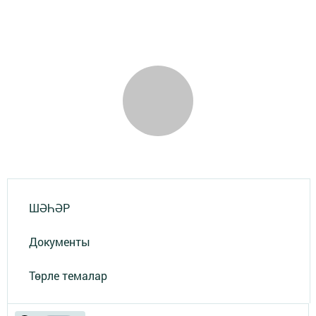
ШӘҺӘР
Документы
Төрле темалар