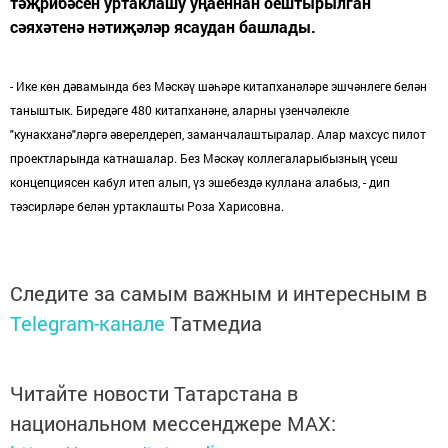
тәҗрибәсен уртаклашу уңаеннан оештырылган
сәяхәтенә нәтиҗәләр ясаудан башлады.
- Ике көн дәвамында без Мәскәү шәһәре китапханәләре эшчәнлеге белән
таныштык. Биредәге 480 китапханәне, аларны үзенчәлекле
"кунакханә"ләргә әверелдереп, заманчалаштыралар. Алар махсус пилот
проектларында катнашалар. Без Мәскәү коллегаларыбызның үсеш
концепциясен кабул итеп алып, үз эшебездә куллана алабыз, - дип
тәэсирләре белән уртаклашты Роза Харисовна.
Следите за самым важным и интересным в
Telegram-канале
Татмедиа
Читайте новости Татарстана в
национальном мессенджере MАХ: