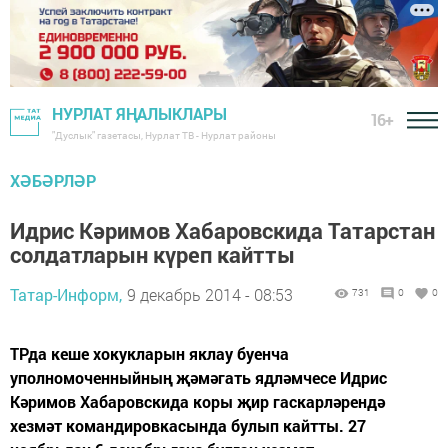
НУРЛАТ ЯҢАЛЫКЛАРЫ
16+
"Дуслык" газетасы, Нурлат ТВ - Нурлат районы
ХӘБӘРЛӘР
Идрис Кәримов Хабаровскида Татарстан
солдатларын күреп кайтты
Татар-Информ,
9 декабрь 2014 - 08:53
731
0
0
ТРда кеше хокукларын яклау буенча
уполномоченныйның җәмәгать ядләмчесе Идрис
Кәримов Хабаровскида коры җир гаскарләрендә
хезмәт командировкасында булып кайтты. 27