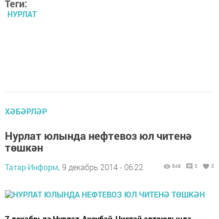
Теги:
НУРЛАТ
ХӘБӘРЛӘР
Нурлат юлында нефтевоз юл читенә
төшкән
Татар-Информ,
9 декабрь 2014 - 06:22
848
0
0
7 декабрьдә Нурлат-Аксубай-Чистай автоюлында