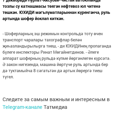
тозлы су катнашмасы төягән нефтевоз юл читенә
төшкән. ЮХИДИ мәгълүматларыннан күренгәнчә, руль
артында шофер йоклап киткән.
- Шоферларның эш режимын контрольдә тоту өчен
транспорт чаралары тахографлар белән
җиһазландырылырга тиеш, - ди ЮХИДИнең пропаганда
бүлеге инспекторы Ринат Мөгайнетдинов. - Әлеге
аппарат шоферның рульдә күпме йөргәнлеген күрсәтә.
Ә закон нигезендә, машина йөртүче руль артында бер
дә туктамыйча 8 сәгатьтән дә артык йөрергә тиеш
түгел.
Следите за самым важным и интересным в
Telegram-канале
Татмедиа