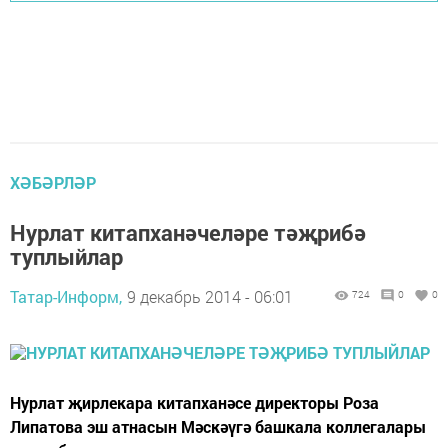
ХӘБӘРЛӘР
Нурлат китапханәчеләре тәҗрибә
туплыйлар
Татар-Информ,
9 декабрь 2014 - 06:01
724
0
0
Нурлат җирлекара китапханәсе директоры Роза
Липатова эш атнасын Мәскәүгә башкала коллегалары