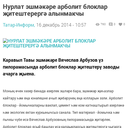
Нурлат эшмәкәре арболит блоклар
җитештерергә алынмакчы
Татар-Информ,
16 декабрь 2014 - 10:57
760
0
0
Каравыл Тавы эшмәкәре Вячеслав Арбузов үз
пилорамасында арболит блоклар җитештерү заводы
ачарга җыена.
Моның өчен хәзер бинада әзерлек эшләре бара, эшмәкәр җиһазлар
кайтару һәм яңа юнәлешне ачып җибәрүнең яңа юлларын эзли. Арболит
блоклар - йомычкаларны ваклап, цемент һәм ком катнаштырып әзерләнә
һәм экологик яктан куркынычсыз санала. Төп материал - йомычка һәм
пычкы чүбе исә Вячеслав Арбузовның пилорамасында җитәрлек.
Арболит блоклар ясый башлау исә калдыкларсыз җитештерүгә чыгарга