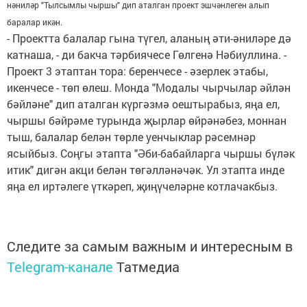
нәниләр "Тылсымлы чыршы" дип аталган проект эшчәнлеген алып
баралар икән.
- Проектта балалар гына түгел, аланың әти-әниләре дә
катнаша, - ди бакча тәрбиячесе Гөлгенә Нәбиуллина. -
Проект 3 этаптан тора: беренчесе - әзерлек этабы,
икенчесе - төп өлеш. Монда "Модалы чырчылар әйлән
бәйләне" дип аталган күргәзмә оештырабыз, яңа ел,
чыршы бәйрәме турында җырлар өйрәнәбез, моннан
тыш, балалар белән төрле уенчыклар рәсемнәр
ясыйбыз. Соңгы этапта "Әби-бабайларга чыршы бүләк
итик" дигән акци белән төгәлләнәчәк. Ул этапта инде
яңа ел иртәлеге үткәреп, җиңүчеләрне котлачакбыз.
Следите за самым важным и интересным в
Telegram-канале
Татмедиа