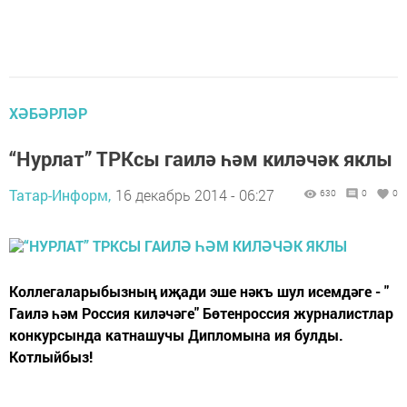
ХӘБӘРЛӘР
“Нурлат” ТРКсы гаилә һәм киләчәк яклы
Татар-Информ,
16 декабрь 2014 - 06:27
630
0
0
Коллегаларыбызның иҗади эше нәкъ шул исемдәге - "
Гаилә һәм Россия киләчәге" Бөтенроссия журналистлар
конкурсында катнашучы Дипломына ия булды.
Котлыйбыз!