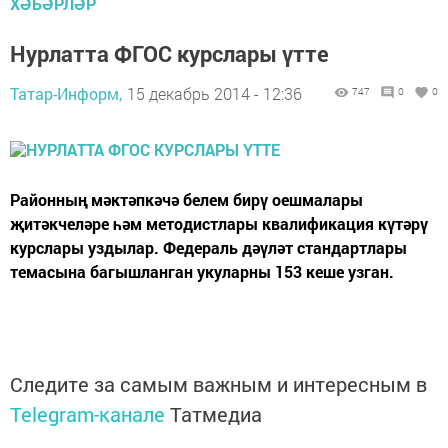
ХӘБӘРЛӘР
Нурлатта ФГОС курслары үтте
Татар-Информ,
15 декабрь 2014 - 12:36
747
0
0
Районның мәктәпкәчә белем бирү оешмалары
җитәкчеләре һәм методистлары квалификация күтәрү
курслары уздылар. Федераль дәүләт стандартлары
темасына багышланган укуларны 153 кеше узган.
Следите за самым важным и интересным в
Telegram-канале
Татмедиа