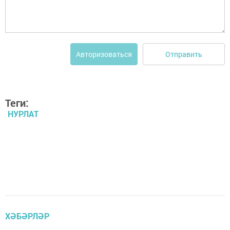
Отправить
Авторизоваться
Теги:
НУРЛАТ
ХӘБӘРЛӘР