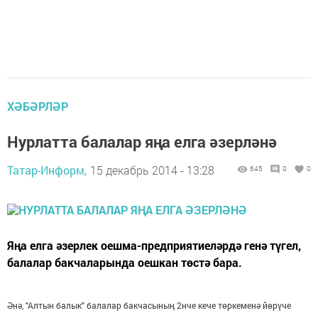
ХӘБӘРЛӘР
Нурлатта балалар яңа елга әзерләнә
Татар-Информ,
15 декабрь 2014 - 13:28
645
0
0
Яңа елга әзерлек оешма-предприятиеләрдә генә түгел,
балалар бакчаларында оешкан төстә бара.
Әнә, "Алтын балык" балалар бакчасының 2нче кече төркеменә йөрүче