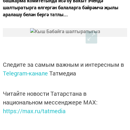
башкарма комитетында исә бу вакыт эчендә
шалтыратырга өлгергән балаларга бәйрәмчә җылы
аралашу белән бергә татлы...
Следите за самым важным и интересным в
Telegram-канале
Татмедиа
Читайте новости Татарстана в
национальном мессенджере MАХ:
https://max.ru/tatmedia