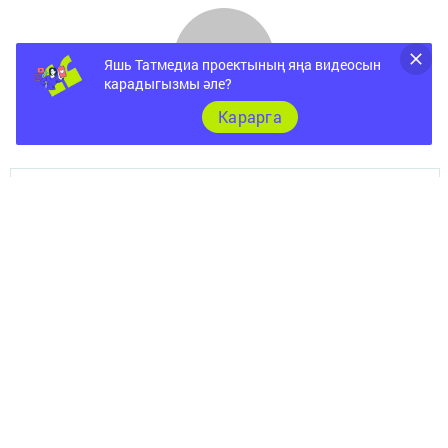
Яшь Татмедиа проектының яңа видеосын
карадыгызмы әле?
Карарга
ШӘҺӘР
Документы
Төрле темалар