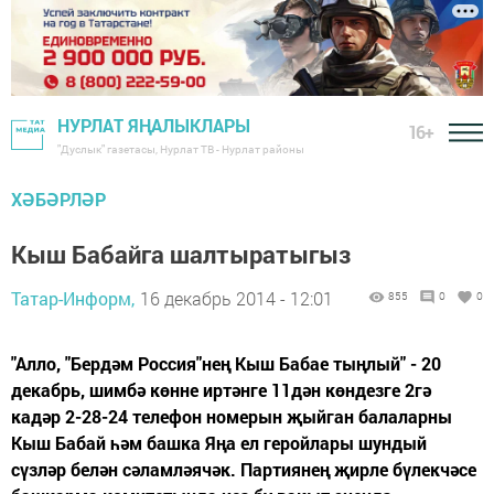
НУРЛАТ ЯҢАЛЫКЛАРЫ
16+
"Дуслык" газетасы, Нурлат ТВ - Нурлат районы
ХӘБӘРЛӘР
Кыш Бабайга шалтыратыгыз
Татар-Информ,
16 декабрь 2014 - 12:01
855
0
0
"Алло, "Бердәм Россия"нең Кыш Бабае тыңлый" - 20
декабрь, шимбә көнне иртәнге 11дән көндезге 2гә
кадәр 2-28-24 телефон номерын җыйган балаларны
Кыш Бабай һәм башка Яңа ел геройлары шундый
сүзләр белән сәламләячәк. Партиянең җирле бүлекчәсе