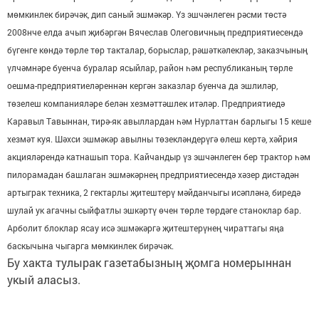
мөмкинлек бирәчәк, дип саный эшмәкәр. Үз эшчәнлеген рәсми төстә
2008нче елда ачып җибәргән Вячеслав Олеговичның предприятиесендә
бүгенге көндә төрле төр такталар, борыслар, рәшәткәлекләр, заказчының
үлчәмнәре буенча буралар ясыйлар, район һәм республиканың төрле
оешма-предприятиеләреннән кергән заказлар буенча да эшлиләр,
төзелеш компанияләре белән хезмәттәшлек итәләр. Предприятиедә
Каравыл Тавыннан, тирә-як авыллардан һәм Нурлаттан барлыгы 15 кеше
хезмәт куя. Шәхси эшмәкәр авылны төзекләндерүгә өлеш кертә, хәйрия
акцияләрендә катнашып тора. Кайчандыр үз эшчәнлеген бер трактор һәм
пилорамадан башлаган эшмәкәрнең предприятиесендә хәзер дистәдән
артыграк техника, 2 гектарлы җитештерү мәйданчыгы исәпләнә, биредә
шулай ук агачны сыйфатлы эшкәртү өчен төрле төрдәге станоклар бар.
Арболит блоклар ясау исә эшмәкәргә җитештерүнең чираттагы яңа
баскычына чыгарга мөмкинлек бирәчәк.
Бу хакта тулырак газетабызның җомга номерыннан
укый аласыз.