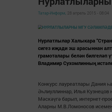
Нурлатлыларны
Татар-Информ,
28 апрель 2015 - 08:04
Нурлатлылар Халыкара "Стран
сигез иҗади эш арасыннан алт
грамоталары белән билгеләп ү
Владимир Сухомлинның истәл
Конкурс лауреатлары Дания һә
Әһлиуллиннар, Илья Кузнецов 
Мәскәүгә барып, интернет-пр
Аларны М.В.Ломоносов исеме