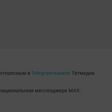
интересным в
Telegram-канале
Татмедиа
в национальном мессенджере MАХ: