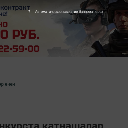
6
Автоматическое закрытие баннера через
әр өчен
нкурста катнашалар