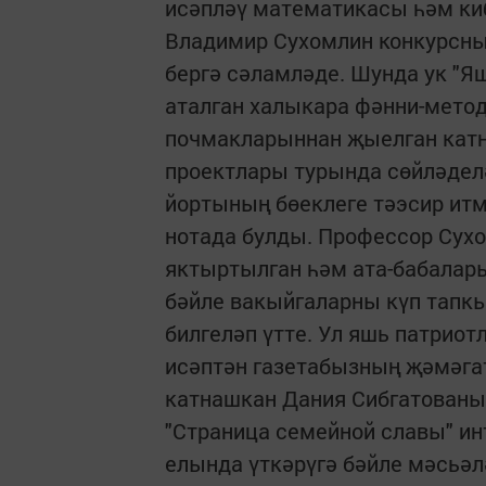
исәпләү математикасы һәм ки
Владимир Сухомлин конкурсны
бергә сәламләде. Шунда ук "Я
аталган халыкара фәнни-метод
почмакларыннан җыелган катн
проектлары турында сөйләделә
йортының бөеклеге тәэсир ит
нотада булды. Профессор Сух
яктыртылган һәм ата-бабала
бәйле вакыйгаларны күп тапкы
билгеләп үтте. Ул яшь патрио
исәптән газетабызның җәмәгат
катнашкан Дания Сибгатованың
"Страница семейной славы" и
елында үткәрүгә бәйле мәсьә