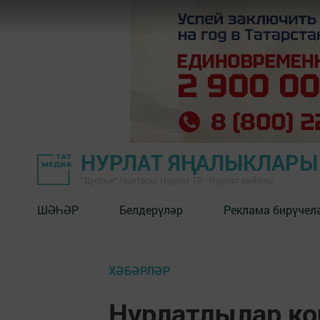
НУРЛАТ ЯҢАЛЫКЛАРЫ
"Дуслык" газетасы, Нурлат ТВ - Нурлат районы
ШӘҺӘР
Белдерүләр
Реклама бирүчел
ХӘБӘРЛӘР
Нурлатлылар ко