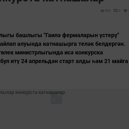
802
0
лыгы башлыгы "Гаилә фермаларын үстерү"
сайлап алуында катнашырга теләк белдергән.
өлек министрлыгында исә конкурска
бул итү 24 апрельдән старт алды һәм 21 майга