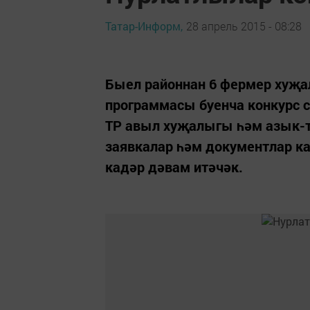
Татар-Информ,
28 апрель 2015 - 08:28
Быел районнан 6 фермер хуҗа
программасы буенча конкурс 
ТР авыл хуҗалыгы һәм азык-т
заявкалар һәм документлар ка
кадәр дәвам итәчәк.