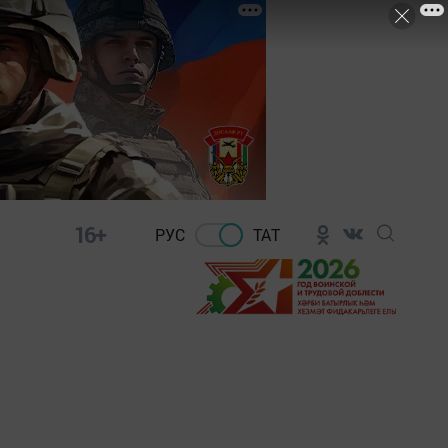
16+
РУС
ТАТ