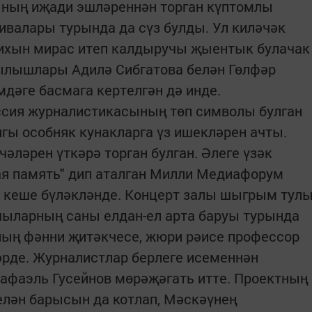
ының иҗади эшләреннән торган күптомлы
валары турында да сүз булды. Ул киләчәк
рихын мирас итеп калдыручы җыентык булачак
рылышлары Адилә Сибгатова белән Гөлфәр
әге басмага кертелгән дә инде.
оссия журналистикасының төп символы булган
ы особняк кунакларга үз ишекләрен ачты.
әләрен үткәрә торган булган. Әлеге үзәк
я память" дип аталган Милли Медиафорум
0 кеше бүләкләнде. Концерт залы шыгрым тул
чыларның саны елдан-ел арта баруы турында
ың фәнни җитәкчесе, жюри рәисе профессор
рде. Журналистлар берлеге исеменнән
афаэль Гусейнов мөрәҗәгать итте. Проектның
елән барысын да котлап, Мәскәүнең