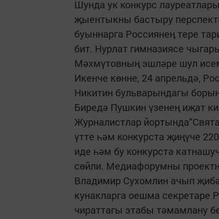
Шунда ук конкурс лауреатлар
җыентыкны бастыру перспекти
буыннарга Россиянең тере та
бит. Нурлат гимназиясе чыга
Мәхмүтовның эшләре шул исемд
Икенче көнне, 24 апрельдә, Р
Никитин бульварындагы борынг
Биредә Пушкин үзенең иҗат кич
Журналистлар йортында"Свята
үтте һәм конкурста җиңүче 22
иде һәм бу конкурста катнашу
сөйли. Медиафорумны проектн
Владимир Сухомлин ачып җибә
кунакларга оешма секретаре Р
чираттагы этабы тәмамлану б