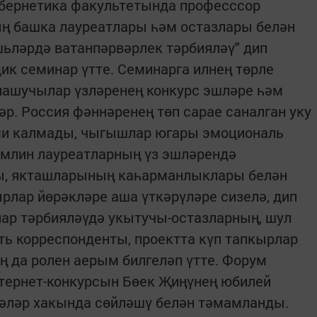
бернетика факультетында професссор
ң башка лауреатлары һәм остазлары белән
шьләрдә ватанпәрвәрлек тәрбияләү" дип
ик семинар үтте. Семинарга илнең төрле
ашучылар үзләренең конкурс эшләре һәм
р. Россия фәннәренең төп сарае саналган уку
ми калмады, чыгышлар югары эмоциональ
омлин лауреатларның үз эшләрендә
ры, якташларының каһарманлыклары белән
рлар йөрәкләре аша үткәрүләре сизелә, дип
тлар тәрбияләүдә укытучы-остазларның, шул
ь корреспонденты, проектта күп тапкырлар
 да ролен аерым билгеләп үтте. Форум
нтернет-конкурсын Бөек Җиңүнең юбилей
ләләр хакында сөйләшү белән тәмамланды.