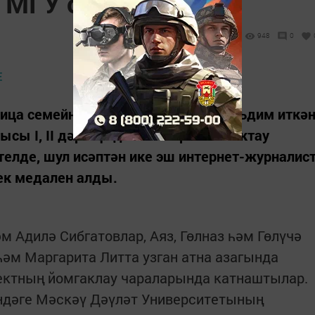
 МГУ сәламләде
948
0
ица семейной славы" бәйгесенә тәкъдим иткә
ысы I, II дәрәҗә дипломнар һәм Мактау
телде, шул исәптән ике эш интернет-журналис
ек медален алды.
м Адилә Сибгатовлар, Аяз, Гөлназ һәм Гөлүчә
һәм Маргарита Литта узган атна азагында
оектның йомгаклау чараларында катнаштылар.
ндәге Мәскәү Дәүләт Университетының