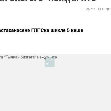
770
0
хастаханәсенә ГЛПСка шикле 5 кеше