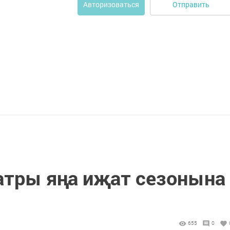
Отправить
Авторизоваться
еатры яңа иҗат сезонына
655
0