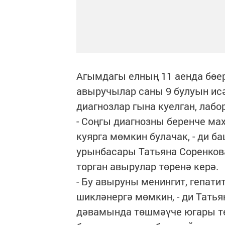
Агымдагы елның 11 аенда бөер
авыручылар саны 9 булуын исә
диагнозлар гына куелган, лабо
- Соңгы диагнозны беренче мах
куярга мөмкин булачак, - ди 
урынбасары Татьяна Соренкова
торган авырулар төренә керә.
- Бу авыруны менингит, гепатит
шикләнергә мөмкин, - ди Татья
дәвамында төшмәүче югары те