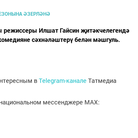
ры режиссеры Илшат Гайсин җитәкчелегендә
 комедияне сәхнәләштерү белән мәшгуль.
интересным в
Telegram-канале
Татмедиа
в национальном мессенджере MАХ: