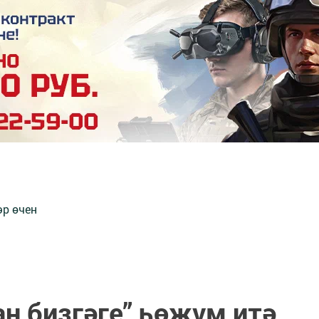
әр өчен
н бизгәге” һөҗүм итә