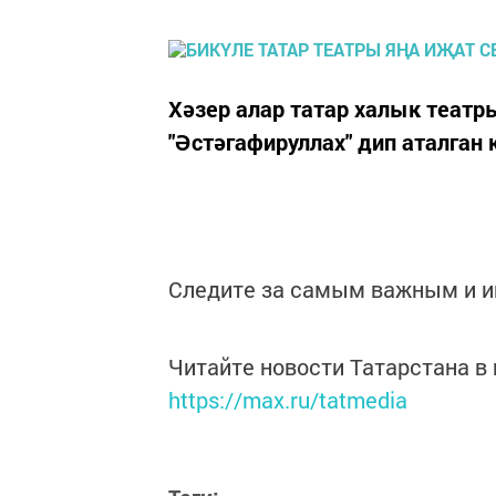
Хәзер алар татар халык теат
"Әстәгафируллах" дип аталган
Следите за самым важным и 
Читайте новости Татарстана 
https://max.ru/tatmedia