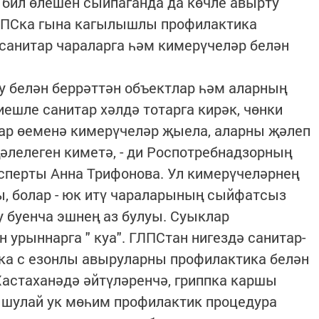
 бил өлешен сыйпаганда да көчле авырту
ЛПСка гына кагылышлы профилактика
санитар чараларга һәм кимерүчеләр белән
у белән беррәттән объектлар һәм аларның
ешле санитар хәлдә тотарга кирәк, чөнки
лар өеменә кимерүчеләр җыела, аларны җәлеп
әлелеген киметә, - ди Роспотребнадзорның
ксперты Анна Трифонова. Ул кимерүчеләрнең
ы, болар - юк итү чараларының сыйфатсыз
у буенча эшнең аз булуы. Суыклар
 урыннарга " куа". ГЛПСтан нигездә санитар-
шка с езонлы авыруларны профилактика белән
астаханәдә әйтүләренчә, гриппка каршы
р шулай ук мөһим профилактик процедура