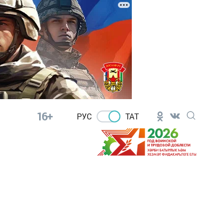
16+
РУС
ТАТ