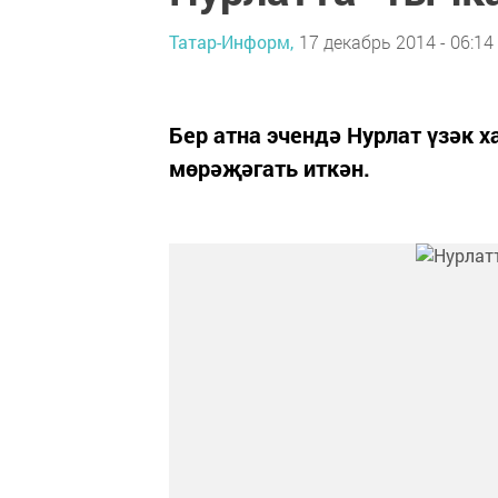
Татар-Информ,
17 декабрь 2014 - 06:14
Бер атна эчендә Нурлат үзәк 
мөрәҗәгать иткән.