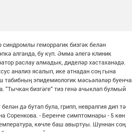
 синдромлы геморрагик бизгәк белән
пкә алганда, бу күп. Әмма әлегә клиник
ратор раслау алмадык, диделәр хастаханәдә.
сус анализ ясалып, ике атнадан соң гына
баш табибның эпидемиологик мәсьәләләр буенча
. "Тычкан бизгәге" тиз генә ачыклап булмый
 белән дә бутап була, грипп, невралгия дип тә
на Соренкова. - Беренче симптомнары - 5 көн
мпература, көчле баш авыртуы. Шуннан соң