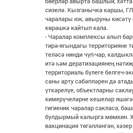
бөерләр авырта башлый, хәтта
сизелә. Кызганычка каршы, Г
чаралары юк, авыруны кисәтү 
көрәшкә кайтып кала.
- Чаралар комплексы алып бар
тирә-ягындагы территорияне ти
теләсә нинди чүп-чар, калдык
итә һәм дератизациянең нәтиҗ
территориаль бүлеге белгеч-э
саны арту сәбәпләрен дә атад
үткәрелүе, объектларны сакла
кимерүчеләрне кешеләр яшәгән
гигиеник чаралар сакласа, ба
булдырмый калырга мөмкин. Х
вакцинация төгәлләнгән, хәзе