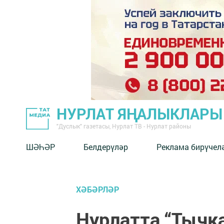
НУРЛАТ ЯҢАЛЫКЛАРЫ
"Дуслык" газетасы, Нурлат ТВ - Нурлат районы
ШӘҺӘР
Белдерүләр
Реклама бирүчел
ХӘБӘРЛӘР
Нурлатта “Тычка