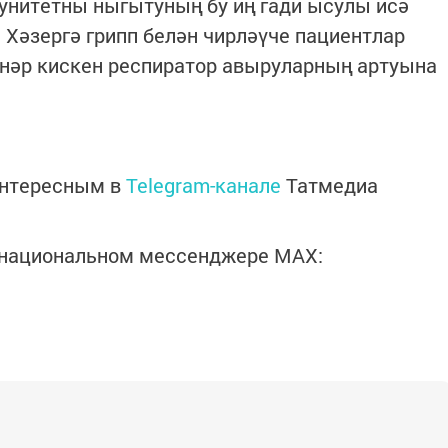
унитетны ныгытуның бу иң гади ысулы исә
 Хәзергә грипп белән чирләүче пациентлар
ннәр кискен респиратор авыруларның артуына
интересным в
Telegram-канале
Татмедиа
в национальном мессенджере MАХ: