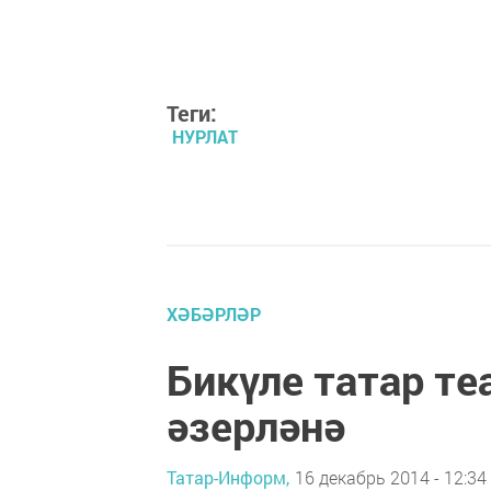
Теги:
НУРЛАТ
ХӘБӘРЛӘР
Бикүле татар т
әзерләнә
Татар-Информ,
16 декабрь 2014 - 12:34