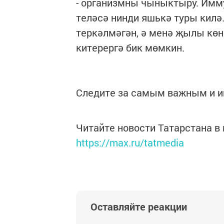
- организмны чыныктыру. Имм
теләсә нинди яшькә туры килә.
теркәлмәгән, ә менә җылы кө
китерергә бик мөмкин.
Следите за самым важным и 
Читайте новости Татарстана 
https://max.ru/tatmedia
Оставляйте реакции