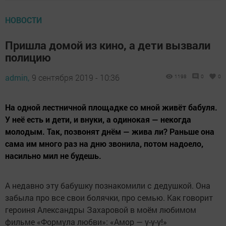
НОВОСТИ
Пришла домой из кино, а дети вызвали
полицию
admin,
9 сентября 2019 - 10:36
1198
0
0
На одной лестничной площадке со мной живёт бабуля.
У неё есть и дети, и внуки, а одинокая — некогда
молодым. Так, позвонят днём — жива ли? Раньше она
сама им много раз на дню звонила, потом надоело,
насильно мил не будешь.
А недавно эту бабушку познакомили с дедушкой. Она
забыла про все свои болячки, про семью. Как говорит
героиня Александры Захаровой в моём любимом
фильме «Формула любви»: «Амор — у-у-у!»