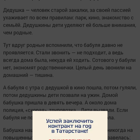
Дедушка — человек старой закалки, за своей пассией
ухаживает по всем правилам: парк, кино, знакомство с
семьёй. Дедушкины дети уделяют ей больше внимания,
чем родные.
Тут вдруг родные вспомнили, что бабуля давно не
проявляется. Стали звонить — не подходит, а ведь
всегда дома была, некуда ей ходить. Сотового у бабули
нет, экономят родственнички. Целый день звонили на
домашний — тишина.
А бабуля с утра с дедушкой в кино пошла, потом гуляли,
потом дедушкины дети позвали на ужин. Домой
бабушка пришла в девять вечера. А около дома
полиция, «скорая», труповозка… Дети вызвали. Если
бабуля не подходит к телефону, значит умерла.
Бабушка наша — женщина интеллигентная, никогда на
повышенных тонах не разговаривала, а тут завелась: