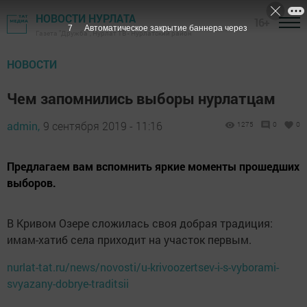
НОВОСТИ НУРЛАТА
16+
6
Автоматическое закрытие баннера через
Газета "Дружба", Нурлат ТВ - Нурлатский район
НОВОСТИ
Чем запомнились выборы нурлатцам
admin,
9 сентября 2019 - 11:16
1275
0
0
Предлагаем вам вспомнить яркие моменты прошедших
выборов.
В Кривом Озере сложилась своя добрая традиция:
имам-хатиб села приходит на участок первым.
nurlat-tat.ru/news/novosti/u-krivoozertsev-i-s-vyborami-
svyazany-dobrye-traditsii