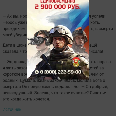
— Ах вы, ироды проклятые, похоронить меня успели!
Небось уже квартиру мою поделили? Вы бы хоть,
прежде чем в полицию да в «скорую» звонить, в смерти
моей убедились, чтобы наверняка!
Дети в шоке. Мало того что бабка жива, так ещё
сказала, что квартиру на чужих людей переписала!
— Эх, дочка, — говорила мне бабуля. — Умирать пора, а
я жить захотела, вон как бывает. От чужих детей за
короткое время получила внимания больше, чем от
родных. Думала, жизнь закончилась, молила Бога о
смерти, а Он новую жизнь подарил. Бог — Он добрый,
великодушный. Знаешь, что такое счастье? Счастье —
это когда жить хочется.
Источник