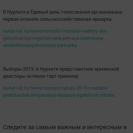
В Нурлате в Единый день голосования организована
первая осенняя сельскохозяйственная ярмарка
nurlat-tat.ru/news/novosti/v-nurlate-v-edinyy-den-
golosovaniya-organizovana-pervaya-osennyaya-
selskokhozyaystvennaya-yarmarka
Выборы-2019: в Нурлате представители армянской
диаспоры испекли торт-триколор
nurlat-tat.ru/news/novosti/vybory-2019-v-nurlate-
predstaviteli-armyanskoy-diaspory-ispekli-tort-trikolor
Следите за самым важным и интересным в