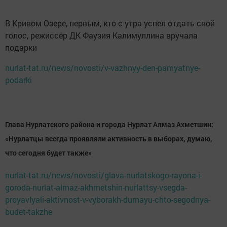
В Кривом Озере, первым, кто с утра успел отдать свой
голос, режиссёр ДК Фаузия Калимуллина вручала
подарки
nurlat-tat.ru/news/novosti/v-vazhnyy-den-pamyatnye-
podarki
Глава Нурлатского района и города Нурлат Алмаз Ахметшин:
«Нурлатцы всегда проявляли активность в выборах, думаю,
что сегодня будет также»
nurlat-tat.ru/news/novosti/glava-nurlatskogo-rayona-i-
goroda-nurlat-almaz-akhmetshin-nurlattsy-vsegda-
proyavlyali-aktivnost-v-vyborakh-dumayu-chto-segodnya-
budet-takzhe