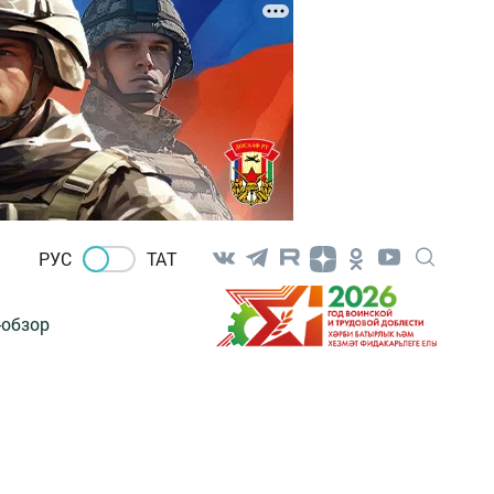
РУС
ТАТ
-обзор