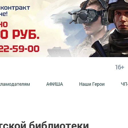
16+
кламодателям
АФИША
Наши Герои
ЧП
тской библиотеки