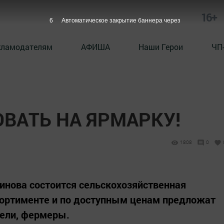
16+
5
Автоматическое закрытие баннера через
кламодателям
АФИША
Наши Герои
ЧП
ВАТЬ НА ЯРМАРКУ!
1808
0
тдинова состоится сельскохозяйственная
сортименте и по доступным ценам предложат
ели, фермеры.