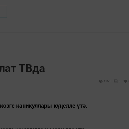
лат ТВда
1153
0
өзге каникуллары күңелле үтә.