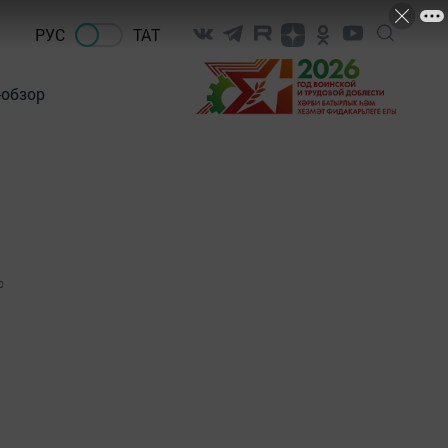
РУС
ТАТ
-обзор
0