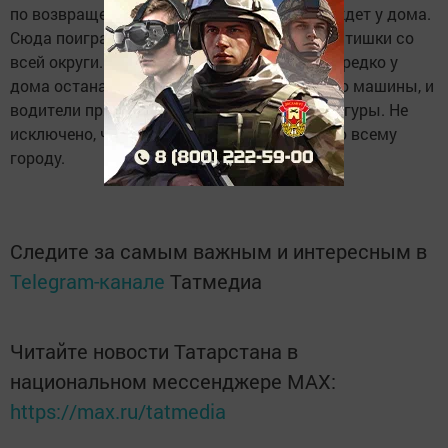
по возвращению с работы детский сад ее ждет у дома.
Сюда поиграть на песочнице приходят ребятишки со
всей округи. Не дремлют и «папарацци». Нередко у
дома останавливаются проезжающие мимо машины, и
водители прямо из окна фотографируют фигуры. Не
исключено, что у них уже есть прототипы по всему
городу.
Следите за самым важным и интересным в
Telegram-канале
Татмедиа
Читайте новости Татарстана в
национальном мессенджере MАХ:
https://max.ru/tatmedia