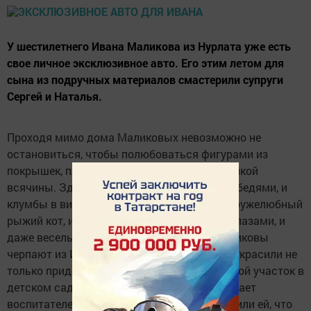
У шестилетнего Ивана Маликова из Нурлата уже есть
свое личное эксклюзивное авто. Его этим летом для
сына из подручных материалов смастерили супруги
Сергей и Наталья.
Проходя мимо дома Маликовых невозможно не
остановиться, чтобы полюбоваться фигурами из
покрышек, пластиковых бутылок и иной всякой
всячины. Здесь и цветочный островок с лебедями, и
клумбы в виде влюбленных черепашек, и дружелюбный
рыжий кот, и пенек-домовенок с добрыми глазами, и
даже весельчак-смешарик Крош. Идеи Маликовы
черпают из Интернета. Таким образом они украсили не
только придомовую территорию, но и игровой участок в
детском саду «Белочка», где Наталья работает
воспитателем. Соседи не раз в шутку говорили ей, что