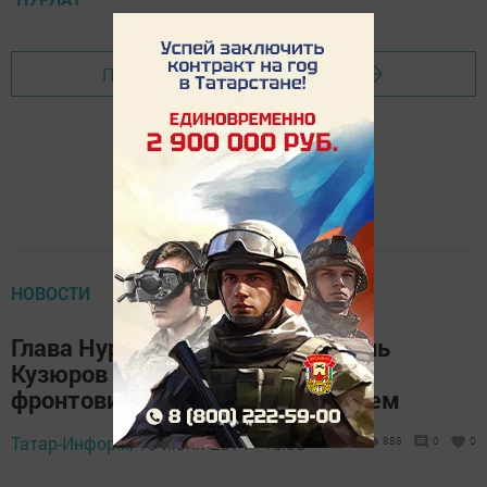
Перейти на страницу новости
НОВОСТИ
Глава Нурлатского района Равиль
Кузюров поздравил ветерана-
фронтовика с 90-летним юбилеем
Татар-Информ,
13 июня 2014 - 13:35
888
0
0