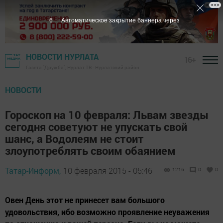
5
Автоматическое закрытие баннера через
НОВОСТИ НУРЛАТА
16+
Газета "Дружба", Нурлат ТВ - Нурлатский район
НОВОСТИ
Гороскоп на 10 февраля: Львам звезды
сегодня советуют не упускать свой
шанс, а Водолеям не стоит
злоупотреблять своим обаянием
Татар-Информ,
10 февраля 2015 - 05:46
1216
0
0
Овен День этот не принесет вам большого
удовольствия, ибо возможно проявление неуважения