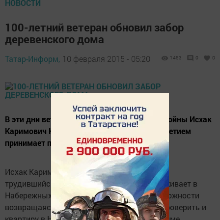
НОВОСТИ
100-летний ветеран обновил забор
деревенского дома
Татар-Информ,
10 февраля 2015 - 05:20
1453
0
0
В эти дни ветеран Великой Отечественной войны Исхак
Каримович Каняфин в связи со своим 101-летием
принимает поздравления.
Исхак Каримович, родившийся и всю жизнь
трудившийся в селе Фомкино, сегодня проживает в
Набережных Челнах в семье сына. По возможности
возвращаясь в родные края, он успевает проверить и
квартиру в Нурлате, полученную по программе