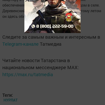
обеспечения жильем ветеранов, и родовой дом в селе.
Деревенский дом особо дорог ветерану, поэтому летом
он здесь обновил забор.
Следите за самым важным и интересным в
Telegram-канале
Татмедиа
Читайте новости Татарстана в
национальном мессенджере MАХ:
https://max.ru/tatmedia
Теги:
НУРЛАТ