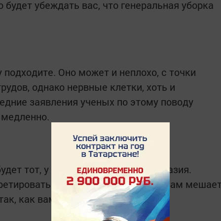
о будет убеждать вас, что генеральная уборка
подходите. Оно может и неплохо, с точки
удов, однако нервные клетки, хоть и
едние заявления ученых по этому поводу
 медленно.
дет тот, у кого лучше развита фантазия.
етировать по-разному - так кто же вам мешае
ак, как вам удобно?