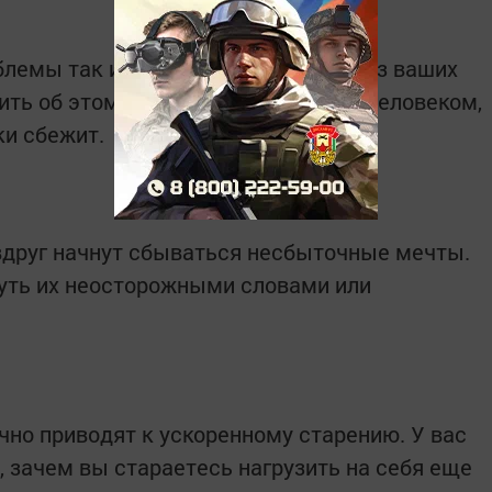
лемы так и пытается ускользнуть из ваших
рить об этом, причем с правильным человеком,
ки сбежит.
 вдруг начнут сбываться несбыточные мечты.
нуть их неосторожными словами или
но приводят к ускоренному старению. У вас
, зачем вы стараетесь нагрузить на себя еще