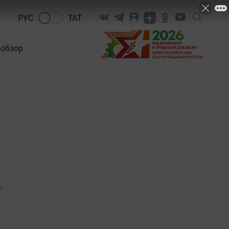
РУС
ТАТ
-обзор
0