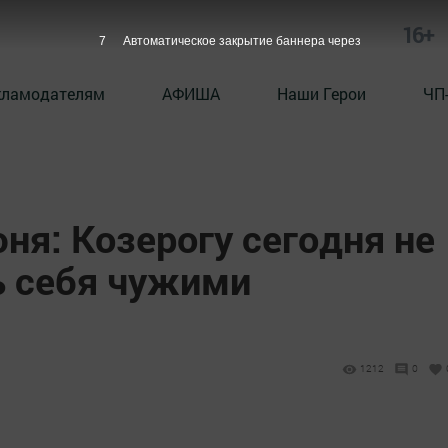
16+
6
Автоматическое закрытие баннера через
кламодателям
АФИША
Наши Герои
ЧП
юня: Козерогу сегодня не
ь себя чужими
1212
0