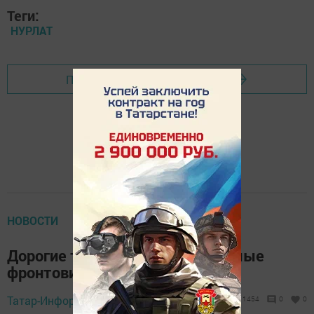
Теги:
НУРЛАТ
Перейти на страницу новости
НОВОСТИ
Дорогие татарстанцы! Уважаемые
фронтовики и труженики тыла!
Татар-Информ,
8 мая 2015 - 05:08
1454
0
0