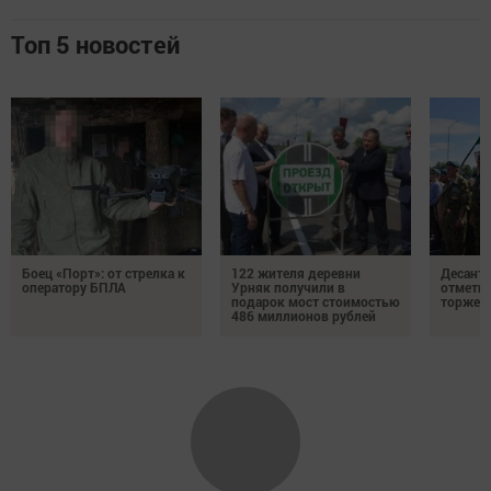
Топ 5 новостей
Боец «Порт»: от стрелка к
122 жителя деревни
Десантн
оператору БПЛА
Урняк получили в
отмети
подарок мост стоимостью
торжес
486 миллионов рублей