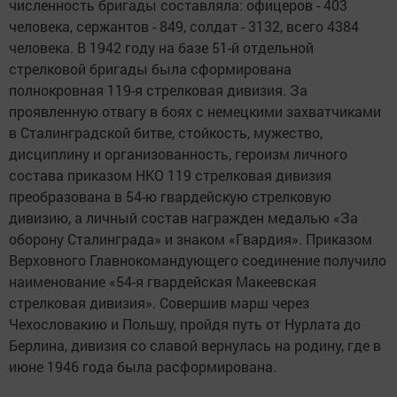
численность бригады составляла: офицеров - 403
человека, сержантов - 849, солдат - 3132, всего 4384
человека. В 1942 году на базе 51-й отдельной
стрелковой бригады была сформирована
полнокровная 119-я стрелковая дивизия. За
проявленную отвагу в боях с немецкими захватчиками
в Сталинградской битве, стойкость, мужество,
дисциплину и организованность, героизм личного
состава приказом НКО 119 стрелковая дивизия
преобразована в 54-ю гвардейскую стрелковую
дивизию, а личный состав награжден медалью «За
оборону Сталинграда» и знаком «Гвардия». Приказом
Верховного Главнокомандующего соединение получило
наименование «54-я гвардейская Макеевская
стрелковая дивизия». Совершив марш через
Чехословакию и Польшу, пройдя путь от Нурлата до
Берлина, дивизия со славой вернулась на родину, где в
июне 1946 года была расформирована.