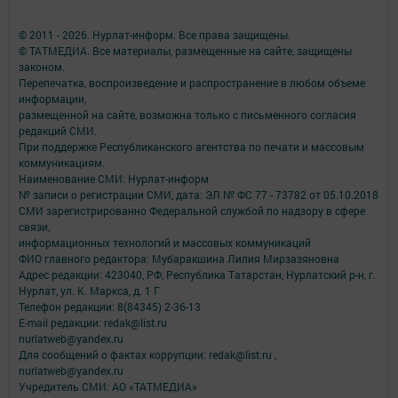
© 2011 - 2026. Нурлат-⁠информ. Все права защищены.
© ТАТМЕДИА. Все материалы, размещенные на сайте, защищены
законом.
Перепечатка, воспроизведение и распространение в любом объеме
информации,
размещенной на сайте, возможна только с письменного согласия
редакций СМИ.
При поддержке Республиканского агентства по печати и массовым
коммуникациям.
Наименование СМИ: Нурлат-⁠информ
№ записи о регистрации СМИ, дата: ЭЛ № ФС 77 -⁠ 73782 от 05.10.2018
СМИ зарегистрированно Федеральной службой по надзору в сфере
связи,
информационных технологий и массовых коммуникаций
ФИО главного редактора: Мубаракшина Лилия Мирзазяновна
Адрес редакции: 423040, РФ, Республика Татарстан, Нурлатский р-н, г.
Нурлат, ул. К. Маркса, д. 1 Г
Телефон редакции: 8(84345) 2-36-13
E-mail редакции: redak@list.ru
nurlatweb@yandex.ru
Для сообщений о фактах коррупции: redak@list.ru ,
nurlatweb@yandex.ru
Учредитель СМИ: АО «ТАТМЕДИА»