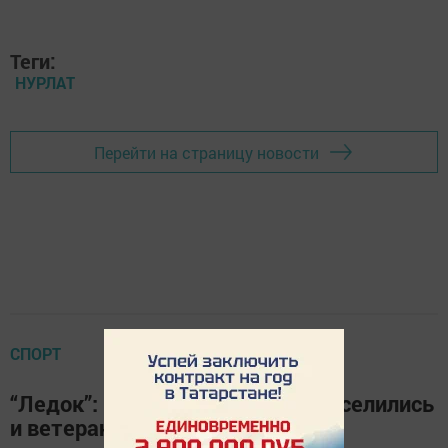
Теги:
НУРЛАТ
Перейти на страницу новости
СПОРТ
“Ледок”: посоревновались, повеселились
и ветерана поздравили