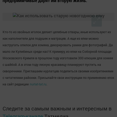
предприимчивые дарят им вторую жизнь.
Кто-то из хвойных иголок делает целебные отвары, иные используют их
как наполнители для подушек и матрацев. А еще из елки можно
настругать опилок для хомяка, декорировать рамки для фотографий. Да
мало ли Кулибиных среди нас! К примеру, из елки на Соборной площади
Московского Кремля в прошлом году изготовили 300 клюшек для хоккея
с шайбой. А в этом году лесную красавицу планируют пустить на
скворечники. Приглашаем нурлатцев поделиться своими изобретениями
с читателями районки. Присылайте свои инструкции по применению елок
на сайт редакции
nurlat-tat.ru
.
Следите за самым важным и интересным в
Telegram-канале
Татмедиа