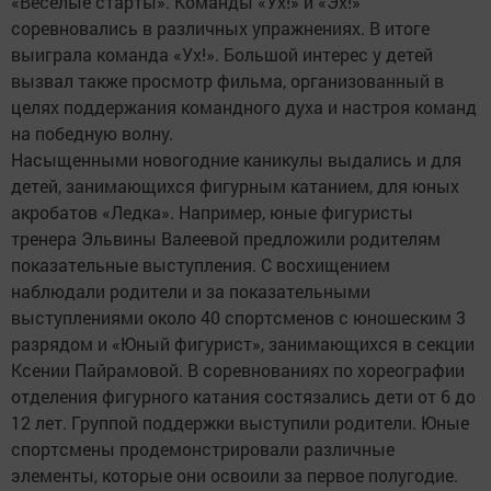
«Веселые старты». Команды «Ух!» и «Эх!»
соревновались в различных упражнениях. В итоге
выиграла команда «Ух!». Большой интерес у детей
вызвал также просмотр фильма, организованный в
целях поддержания командного духа и настроя команд
на победную волну.
Насыщенными новогодние каникулы выдались и для
детей, занимающихся фигурным катанием, для юных
акробатов «Ледка». Например, юные фигуристы
тренера Эльвины Валеевой предложили родителям
показательные выступления. С восхищением
наблюдали родители и за показательными
выступлениями около 40 спортсменов с юношеским 3
разрядом и «Юный фигурист», занимающихся в секции
Ксении Пайрамовой. В соревнованиях по хореографии
отделения фигурного катания состязались дети от 6 до
12 лет. Группой поддержки выступили родители. Юные
спортсмены продемонстрировали различные
элементы, которые они освоили за первое полугодие.