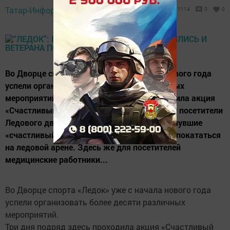
Татар-Информ,
14 января 2015 - 11:07
1114
0
0
Во Дворце спорта «Ледок» уже с начала нового года
успели организовать более десяти различных
мероприятий. Три дня подряд здесь проходила акция
«Счастливый билет». В ней приняли участие посетители
Ледового дворца, более 300 человек. Вытянувшие
«счастливый» билет могли 1 час бесплатно покататься
на ледовой арене. Здесь же для посетителей
медицинские работники...
Во Дворце спорта «Ледок» уже с начала нового года
успели организовать более десяти различных
мероприятий.
Три дня подряд здесь проходила акция «Счастливый