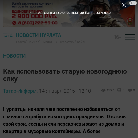
5
Автоматическое закрытие баннера через
НОВОСТИ НУРЛАТА
16+
Газета "Дружба", Нурлат ТВ - Нурлатский район
НОВОСТИ
Как использовать старую новогоднюю
елку
Татар-Информ,
14 января 2015 - 12:10
1397
0
0
Нурлатцы начали уже постепенно избавляться от
главного атрибута новогодних праздников. Отстояв
свой срок, сосны и ели перекочевывают из домов и
квартир в мусорные контейнеры. А более