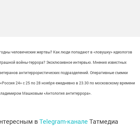
выгодны человеческие жертвы? Как люди попадают в «ловушку» идеологов
 страшной войны-террора? Эксклюзивное интервью. Мнения известных
и ветеранов антитеррористических подразделений. Оперативные съемки
 «Россия 24» с 25 по 28 ноября ежедневно в 23.30 по московскому времени
Владимиром Машковым «Антология антитеррора».
интересным в
Telegram-канале
Татмедиа