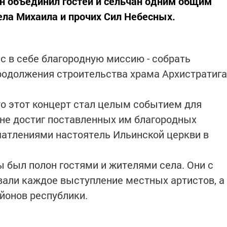
н объединил гостей и сельчан одним общим
ла Михаила и прочих Сил Небесных.
с в себе благородную миссию - собрать
родолжения строительства храма Архистратига
то этот концерт стал целым событием для
олне достиг поставленных им благородных
ечатлениями настоятель Ильинской церкви в
 был полон гостями и жителями села. Они с
али каждое выступление местных артистов, а
йонов республики.