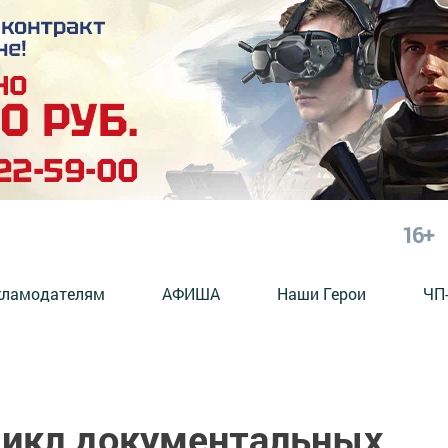
16+
кламодателям
АФИША
Наши Герои
ЧП
цикл документальных