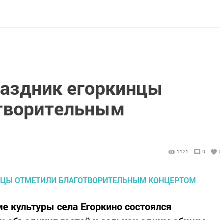
аздник егоркинцы
отворительным
1121
0
ме культуры села Егоркино состоялся