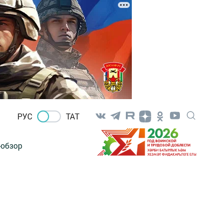
РУС
ТАТ
-обзор