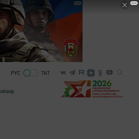
РУС
ТАТ
-обзор