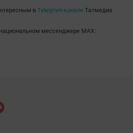
интересным в
Telegram-канале
Татмедиа
в национальном мессенджере MАХ: