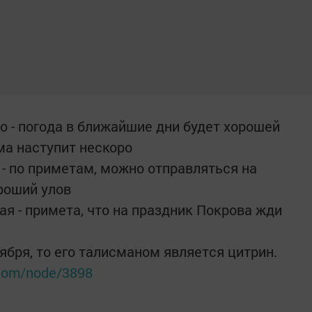
но - погода в ближайшие дни будет хорошей
има наступит нескоро
я - по приметам, можно отправляться на
роший улов
ая - примета, что на праздник Покрова жди
тября, то его талисманом является цитрин.
y.com/node/3898