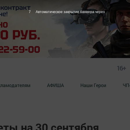
6
Автоматическое закрытие баннера через
16+
кламодателям
АФИША
Наши Герои
ЧП
ты на 30 сентября