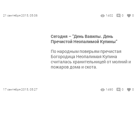
21 сентября 2015, 05:06
1402
0
0
Сегодня – "День Вавилы. День
Пречистой Неопалимой Купины"
По народным поверьям пречистая
Богородица Неопалимая Купина
считалась хранительницей от молний и
пожаров дома и скота.
17 сентября 2015, 05:27
1490
0
0