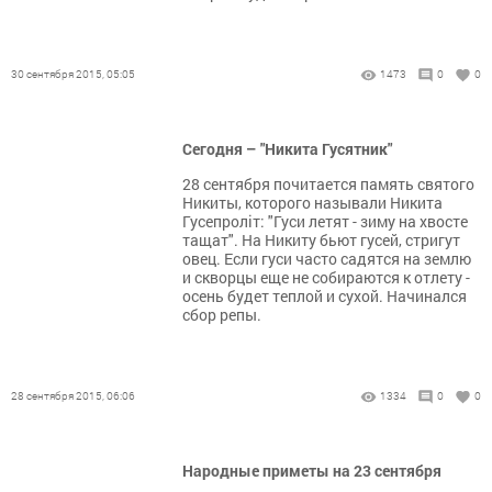
30 сентября 2015, 05:05
1473
0
0
Сегодня – "Никита Гусятник"
28 сентября почитается память святого
Никиты, которого называли Никита
Гусепроліт: "Гуси летят - зиму на хвосте
тащат". На Никиту бьют гусей, стригут
овец. Если гуси часто садятся на землю
и скворцы еще не собираются к отлету -
осень будет теплой и сухой. Начинался
сбор репы.
28 сентября 2015, 06:06
1334
0
0
Народные приметы на 23 сентября