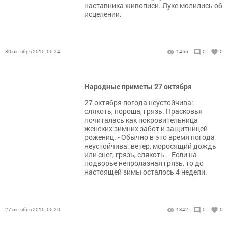
наставника живописи. Луке молились об
исцелении.
30 октября 2015, 05:24
1466
0
0
Народные приметы 27 октября
27 октября погода неустойчива:
слякоть, пороша, грязь. Прасковья
почиталась как покровительница
женских зимних забот и защитницей
рожениц. - Обычно в это время погода
неустойчива: ветер, моросящий дождь
или снег, грязь, слякоть. - Если на
подворье непролазная грязь, то до
настоящей зимы осталось 4 недели.
27 октября 2015, 05:20
1342
0
0