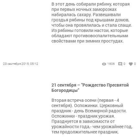
В этот день собирали рябину, которая
при первых ночных заморозках
набиралась сахару. Развешивали
гроздья рябины под крышами домов,
чтобы она провялилась и стала слаще.
Из рябины готовили настои, которые
обладают противовоспалительными
свойствами при зимних простудах.
23 сентября 2015, 05:12
1606
0
0
21 сентября – "Рождество Пресвятой
Богородицы"
Вторая встреча осени (первая - 4
сентября). Оспожинки. Церковный
праздник - день Всемирной радости.
Оспожинки - праздник урожая.
Празднуется в зависимости от
урожайности года,- чем урожайнее год,
тем продолжительнее праздник.