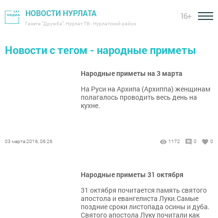
НОВОСТИ НУРЛАТА
16+
Газета "Дружба", Нурлат ТВ - Нурлатский район
Новости с тегом - народные приметы
Народные приметы на 3 марта
На Руси на Архипа (Архиппа) женщинам
полагалось проводить весь день на
кухне.
03 марта 2016, 06:26
1172
0
0
Народные приметы 31 октября
31 октября почитается память святого
апостола и евангелиста Луки.Самые
поздние сроки листопада осины и дуба.
Святого апостола Луку почитали как