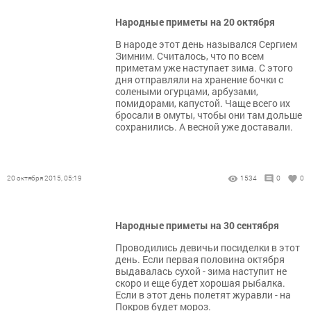
Народные приметы на 20 октября
В народе этот день назывался Сергием
Зимним. Считалось, что по всем
приметам уже наступает зима. С этого
дня отправляли на хранение бочки с
солеными огурцами, арбузами,
помидорами, капустой. Чаще всего их
бросали в омуты, чтобы они там дольше
сохранились. А весной уже доставали.
20 октября 2015, 05:19
1534
0
0
Народные приметы на 30 сентября
Проводились девичьи посиделки в этот
день. Если первая половина октября
выдавалась сухой - зима наступит не
скоро и еще будет хорошая рыбалка.
Если в этот день полетят журавли - на
Покров будет мороз.