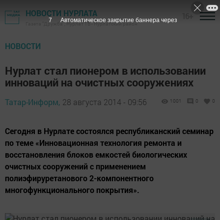
НОВОСТИ НУРЛАТА
16+
6
Автоматическое закрытие баннера через
Газета "Дружба", Нурлат ТВ - Нурлатский район
НОВОСТИ
Нурлат стал пионером в использовании
инноваций на очистных сооружениях
Татар-Информ,
28 августа 2014 - 09:56
1001
0
0
Сегодня в Нурлате состоялся республиканский семинар
по теме «Инновационная технология ремонта и
восстановления блоков емкостей биологических
очистных сооружений с применением
полиэфируретанового 2-компонентного
многофункционального покрытия».