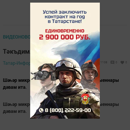
ВИДЕОНОВОСТИ ТВ
Тәкъдимле, рәхмәтле җыен
Татар-Информ,
28 августа 2014 - 09:25
1108
0
0
Шәһәр микрорайоннарында гражданнар җыеннары
дәвам итә.
Шәһәр микрорайоннарында гражданнар җыеннары
дәвам итә.