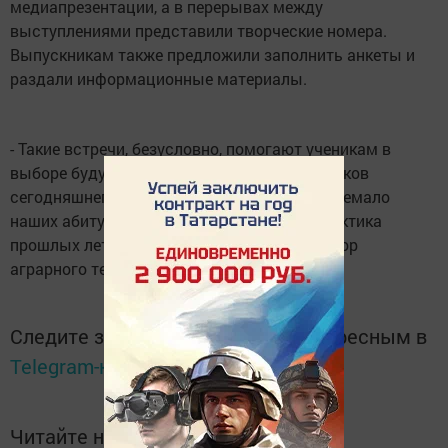
медиапрезентации, а в перерывах между
выступлениями представили творческие номера.
Выпускникам также предложили заполнить анкеты и
раздали информационные материалы.
- Такие встречи, безусловно, помогают ученикам в
выборе будущей профессии. Среди участников
сегодняшнего мероприятия, думаю, будет немало
наших абитуриентов. Это показывает и практика
прошлых лет, - отметила педагог-организатор
аграрного техникума Мария Мурзаханова.
Следите за самым важным и интересным в
Telegram-канале
Татмедиа
Читайте новости Татарстана в