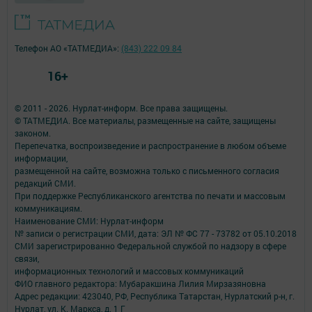
Телефон АО «ТАТМЕДИА»:
(843) 222 09 84
16+
© 2011 - 2026. Нурлат-⁠информ. Все права защищены.
© ТАТМЕДИА. Все материалы, размещенные на сайте, защищены
законом.
Перепечатка, воспроизведение и распространение в любом объеме
информации,
размещенной на сайте, возможна только с письменного согласия
редакций СМИ.
При поддержке Республиканского агентства по печати и массовым
коммуникациям.
Наименование СМИ: Нурлат-⁠информ
№ записи о регистрации СМИ, дата: ЭЛ № ФС 77 -⁠ 73782 от 05.10.2018
СМИ зарегистрированно Федеральной службой по надзору в сфере
связи,
информационных технологий и массовых коммуникаций
ФИО главного редактора: Мубаракшина Лилия Мирзазяновна
Адрес редакции: 423040, РФ, Республика Татарстан, Нурлатский р-н, г.
Нурлат, ул. К. Маркса, д. 1 Г