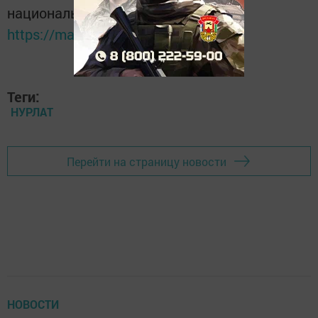
национальном мессенджере MАХ:
https://max.ru/tatmedia
Теги:
НУРЛАТ
Перейти на страницу новости
НОВОСТИ