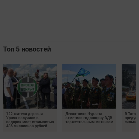
Топ 5 новостей
122 жителя деревни
Десантники Нурлата
В Татар
Урняк получили в
отметили годовщину ВДВ
предуп
подарок мост стоимостью
торжественным митингом
сильно
486 миллионов рублей