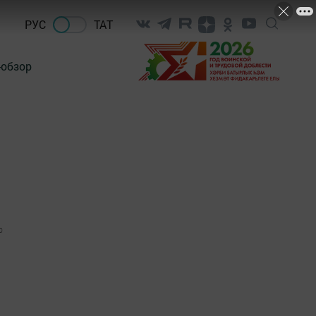
РУС
ТАТ
-обзор
0