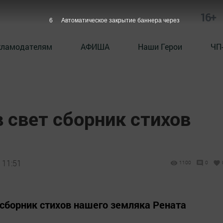
16+
5
Автоматическое закрытие баннера через
кламодателям
АФИША
Наши Герои
ЧП
 свет сборник стихов
 11:51
1100
0
сборник стихов нашего земляка Рената