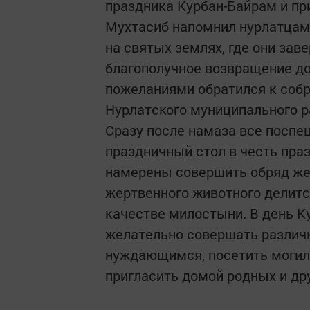
праздника Курбан-Байрам и пр
Мухтасиб напомнил нурлатцам 
на святых землях, где они зав
благополучное возвращение д
пожеланиями обратился к соб
Нурлатского муниципального 
Сразу после намаза все поспеш
праздничный стол в честь пра
намерены совершить обряд же
жертвенного животного делится
качестве милостыни. В день Ку
желательно совершать различн
нуждающимся, посетить могилы
пригласить домой родных и др