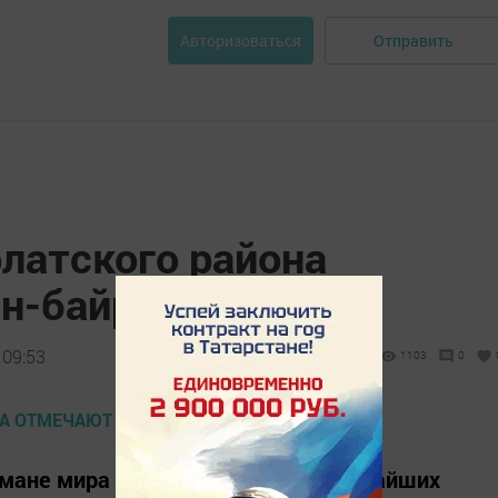
Отправить
Авторизоваться
латского района
ан-байрам
 09:53
1103
0
льмане мира отмечают один из величайших