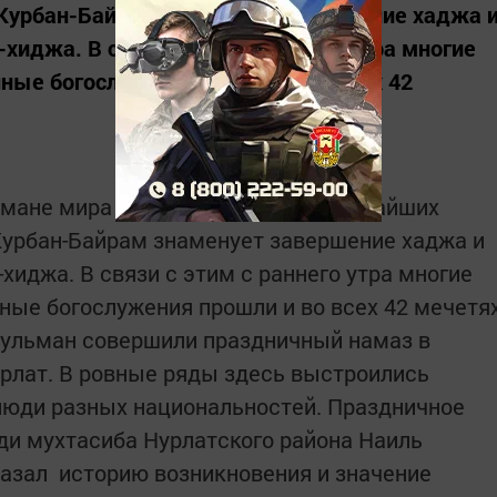
 Курбан-Байрам знаменует завершение хаджа 
-хиджа. В связи с этим с раннего утра многие
ные богослужения прошли и во всех 42
льмане мира отмечают один из величайших
Курбан-Байрам знаменует завершение хаджа и
-хиджа. В связи с этим с раннего утра многие
ные богослужения прошли и во всех 42 мечетя
сульман совершили праздничный намаз в
рлат. В ровные ряды здесь выстроились
люди разных национальностей. Праздничное
ди мухтасиба Нурлатского района Наиль
казал историю возникновения и значение