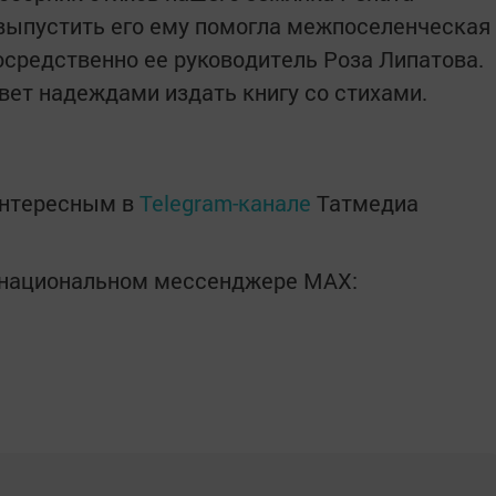
выпустить его ему помогла межпоселенческая
осредственно ее руководитель Роза Липатова.
ет надеждами издать книгу со стихами.
интересным в
Telegram-канале
Татмедиа
в национальном мессенджере MАХ: