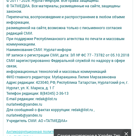
© 2011 - 2026. Нурлат-⁠информ. Все права защищены.
© ТАТМЕДИА. Все материалы, размещенные на сайте, защищены
законом.
Перепечатка, воспроизведение и распространение в любом объеме
информации,
размещенной на сайте, возможна только с письменного согласия
редакций СМИ.
При поддержке Республиканского агентства по печати и массовым
коммуникациям.
Наименование СМИ: Нурлат-⁠информ
№ записи о регистрации СМИ, дата: ЭЛ № ФС 77 -⁠ 73782 от 05.10.2018
СМИ зарегистрированно Федеральной службой по надзору в сфере
связи,
информационных технологий и массовых коммуникаций
ФИО главного редактора: Мубаракшина Лилия Мирзазяновна
Адрес редакции: 423040, РФ, Республика Татарстан, Нурлатский р-н, г.
Нурлат, ул. К. Маркса, д. 1 Г
Телефон редакции: 8(84345) 2-36-13
E-mail редакции: redak@list.ru
nurlatweb@yandex.ru
Для сообщений о фактах коррупции: redak@list.ru ,
nurlatweb@yandex.ru
Учредитель СМИ: АО «ТАТМЕДИА»
Антикоррупционная политика
Самое интересное в Yandex Zen