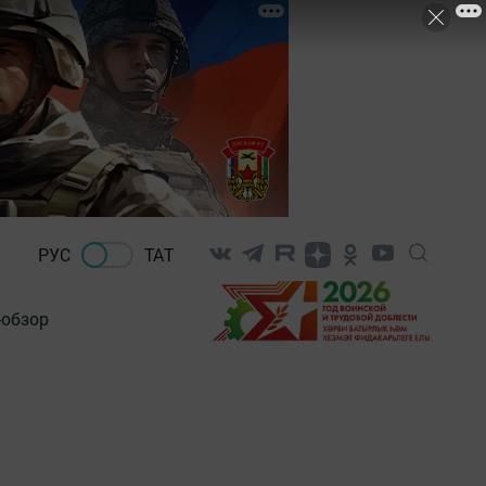
РУС
ТАТ
-обзор