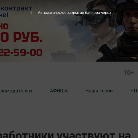
5
Автоматическое закрытие баннера через
16+
кламодателям
АФИША
Наши Герои
ЧП
работники участвуют на