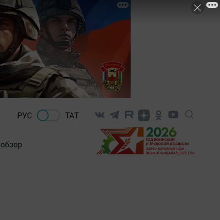
РУС
ТАТ
-обзор