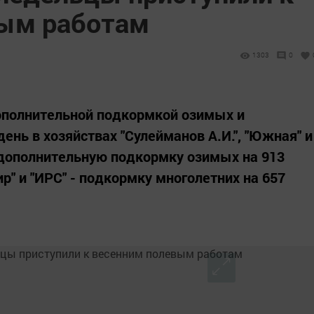
вым работам
1303
0
дополнительной подкормкой озимых и
ень в хозяйствах "Сулейманов А.И.", "Южная" и
и дополнительную подкормку озимых на 913
мир" и "ИРС" - подкормку многолетних на 657