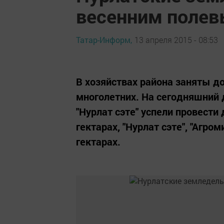
весенним поле
Татар-Информ,
13 апреля 2015 - 08:53
В хозяйствах района заняты 
многолетних. На сегодняшний д
"Нурлат сэте" успели провест
гектарах, "Нурлат сэте", "Агро
гектарах.