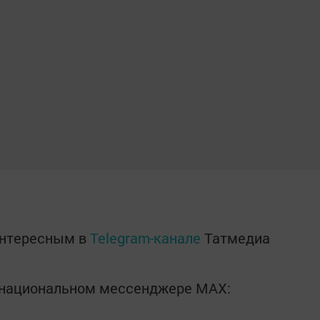
интересным в
Telegram-канале
Татмедиа
в национальном мессенджере MАХ: