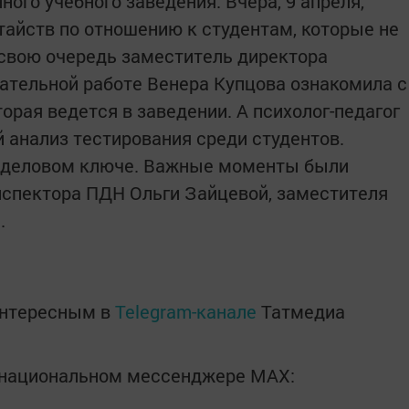
ного учебного заведения. Вчера, 9 апреля,
тайств по отношению к студентам, которые не
свою очередь заместитель директора
тательной работе Венера Купцова ознакомила с
орая ведется в заведении. А психолог-педагог
 анализ тестирования среди студентов.
в деловом ключе. Важные моменты были
нспектора ПДН Ольги Зайцевой, заместителя
.
интересным в
Telegram-канале
Татмедиа
в национальном мессенджере MАХ: