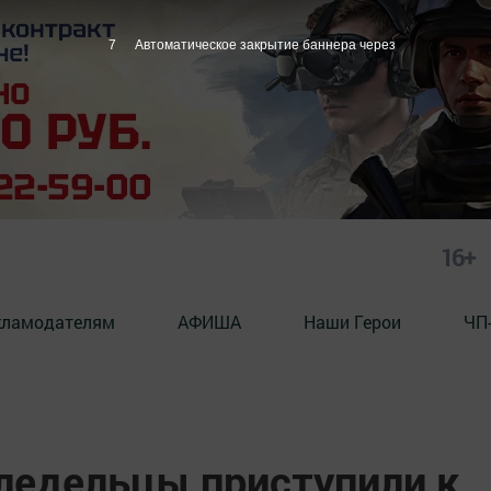
6
Автоматическое закрытие баннера через
16+
кламодателям
АФИША
Наши Герои
ЧП
ледельцы приступили к