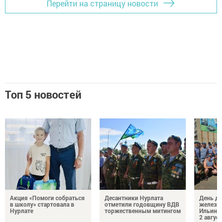
Перейти на страницу новости
Топ 5 новостей
Акция «Помоги собраться
Десантники Нурлата
День де
в школу» стартовала в
отметили годовщину ВДВ
железн
Нурлате
торжественным митингом
Ильин 
2 авгус