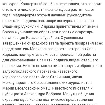
конкурса. Концертный зал был переполнен, это говорит
о том, что число участников конкурса растет год от
года. Медиафорум открыл научный руководитель
проекта и председатель жюри конкурса профессор
Владимир Сухомлин. С ярким приветствием от имени
Союза журналистов обратился к гостям секретарь
организации Рафаэль Гусейнов. С успешным
завершением очередного этапа проекта поздравил всех
представитель Московского совета ветеранов Иван
Харьков, подчеркнув важность проделанной работы
для увековечивания памяти подвига людей старшего
поколения. Никого не могло не затронуть и обращение к
залу югославского партизана, известного
черногорского поэта Йоле Станишича, члена
Международного Союза славянских журналистов
Марии Веселовской-Томаш, известного писателя и
публициста Александра Боброва. Минуты общения
скрасило музыкально-поэтическое представление
театра «Диалог», которому подпевали лауреаты и их