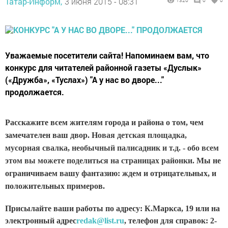
Татар-Информ,
3 июня 2015 - 08:31
1320
0
0
Уважаемые посетители сайта! Напоминаем вам, что
конкурс для читателей районной газеты «Дуслык»
(«Дружба», «Туслах») "А у нас во дворе..."
продолжается.
Расскажите всем жителям города и района о том, чем
замечателен ваш двор. Н
овая детская площадка,
мусорная свалка, необычный палисадник и т.д. - обо всем
этом вы можете поделиться на страницах районки.
Мы не
ограничиваем вашу фантазию: ждем и отрицательных, и
положительных примеров.
Присылайте ваши работы по адресу: К.Маркса, 19 или на
электронный адрес
redak@list.ru
, телефон для справок: 2-