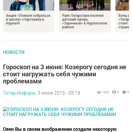
Акция «Помоги собраться
Раис Татарстана посетил
Боец с
в школу» стартовала в
детский лагерь
«Татари
Нурлате
«Заречный» в Нурлатском
стоит н
районе
страны
НОВОСТИ
Гороскоп на 3 июня: Козерогу сегодня не
стоит нагружать себя чужими
проблемами
Татар-Информ,
3 июня 2015 - 05:19
1220
0
0
Овен Вы в своем воображении создали некоторую