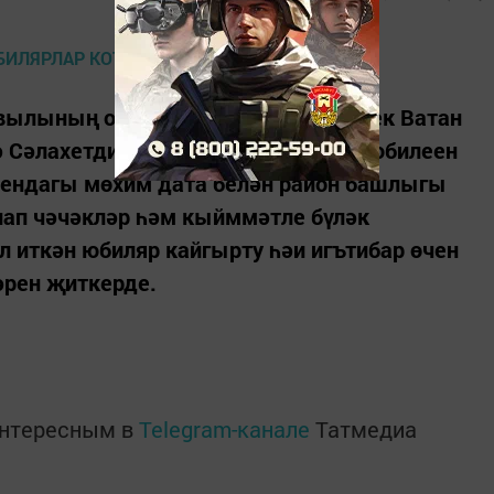
авылының озын гомерле кешесе, Бөек Ватан
Сәлахетдинова үзенең 90-яшьлек юбилеен
арендагы мөхим дата белән район башлыгы
лап чәчәкләр һәм кыйммәтле бүләк
 иткән юбиляр кайгырту һәи игътибар өчен
әрен җиткерде.
интересным в
Telegram-канале
Татмедиа