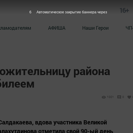
16+
5
Автоматическое закрытие баннера через
кламодателям
АФИША
Наши Герои
ЧП
ожительницу района
билеем
1001
0
 Салдакаева, вдова участника Великой
алахутдинова отметила свой 90-ый день