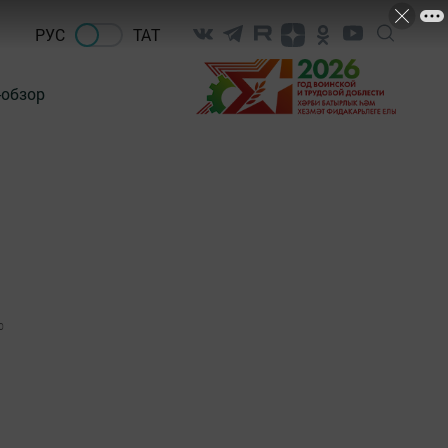
РУС
ТАТ
-обзор
0