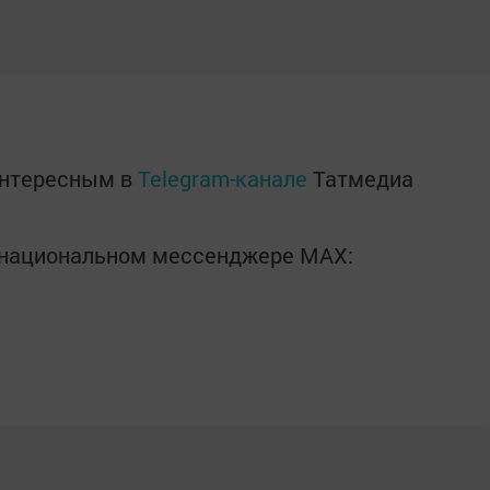
интересным в
Telegram-канале
Татмедиа
в национальном мессенджере MАХ: