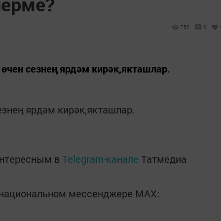
ерме?
750
0
өчен сезнең ярдәм кирәк,якташлар.
знең ярдәм кирәк,якташлар.
интересным в
Telegram-канале
Татмедиа
в национальном мессенджере MАХ: