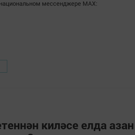
в национальном мессенджере MАХ:
теннән киләсе елда азан