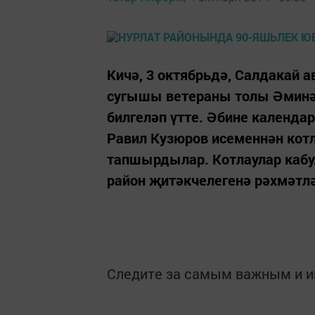
Кичә, 3 октябрьдә, Салдакай 
сугышы ветераны толы Әминә 
билгеләп үтте. Әбине календ
Равил Кузюров исеменнән кот
тапшырдылар. Котлаулар кабул
район җитәкчелегенә рәхмәтл
Следите за самым важным и 