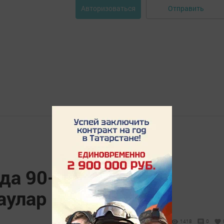
Отправить
Авторизоваться
да 90-яшьлек
аулар кабул итәләр
1418
0