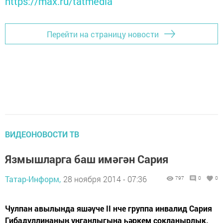
https://max.ru/tatmedia
Перейти на страницу новости
ВИДЕОНОВОСТИ ТВ
Язмышларга баш имәгән Сария
Татар-Информ,
28 ноября 2014 - 07:36
797
0
0
Чулпан авылында яшәүче II нче группа инвалид Сария
Гибадуллинаның уңганлыгына һәркем сокланырлык.