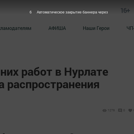
16+
5
Автоматическое закрытие баннера через
кламодателям
АФИША
Наши Герои
ЧП
них работ в Нурлате
а распространения
1276
0