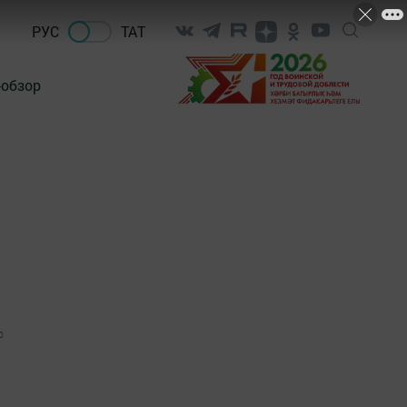
РУС
ТАТ
-обзор
0