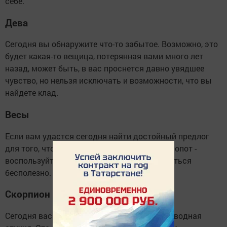
себе.
Дева
Сегодня вы обнаружите что-то забытое. Возможно, это
будет какая-то вещица, потерянная вами много лет
назад, может быть, в вас проснется давно увядшее
чувство, но нельзя исключать и возможности, что вы
найдете клад.
Весы
Если вам удастся сегодня найти достойный предлог
для того, чтобы отказаться от домашних хлопот -
воспользуйтесь им. Сегодня домом заниматься
бесполезно.
Скорпион
Сегодня вас будет неудержимо привлекать водная