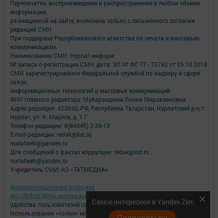
Перепечатка, воспроизведение и распространение в любом объеме
информации,
размещенной на сайте, возможна только с письменного согласия
редакций СМИ.
При поддержке Республиканского агентства по печати и массовым
коммуникациям.
Наименование СМИ: Нурлат-⁠информ
№ записи о регистрации СМИ, дата: ЭЛ № ФС 77 -⁠ 73782 от 05.10.2018
СМИ зарегистрированно Федеральной службой по надзору в сфере
связи,
информационных технологий и массовых коммуникаций
ФИО главного редактора: Мубаракшина Лилия Мирзазяновна
Адрес редакции: 423040, РФ, Республика Татарстан, Нурлатский р-н, г.
Нурлат, ул. К. Маркса, д. 1 Г
Телефон редакции: 8(84345) 2-36-13
E-mail редакции: redak@list.ru
nurlatweb@yandex.ru
Для сообщений о фактах коррупции: redak@list.ru ,
nurlatweb@yandex.ru
Учредитель СМИ: АО «ТАТМЕДИА»
Антикоррупционная политика
АО «ТАТМЕДИА» использует «cookie»
для персонализации сервисов и
Самое интересное в Yandex Zen
удобства пользователей сайтом.
Использование «cookie» можно отменить в настройках браузера.
Подписаться