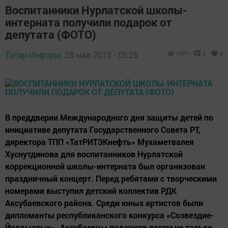
Воспитанники Нурлатской школы-
интерната получили подарок от
депутата (ФОТО)
Татар-Информ,
28 мая 2015 - 05:25
1371
0
0
В преддверии Международного дня защиты детей по
инициативе депутата Государственного Совета РТ,
директора ТПП «ТатРИТЭКнефть» Мухаметвалея
Хуснутдинова для воспитанников Нурлатской
коррекционной школы-интерната был организован
праздничный концерт. Перед ребятами с творческими
номерами выступил детский коллектив РДК
Аксубаевского района. Среди юных артистов были
дипломанты республиканского конкурса «Созвездие-
Йолдызлык». Аксубаевцы подарили детям не только...