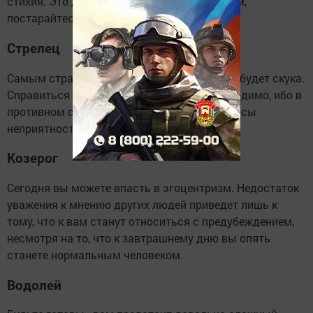
стихия. Это даже может оказаться опасным,
постарайтесь не утонуть.
Стрелец
Самым страшным врагом для вас сегодня будет скука.
Справиться с ней будет непросто, но необходимо, ибо в
противном случае она станет причиной массы
неприятностей.
Козерог
Сегодня вы можете впасть в эгоцентризм. Недостаток
уважения к мнению других людей приведет лишь к
тому, что к вам станут относиться с предубеждением,
несмотря на то, что к завтрашнему дню вы опять
станете нормальным человеком.
Водолей