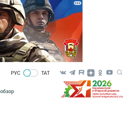
РУС
ТАТ
-обзор