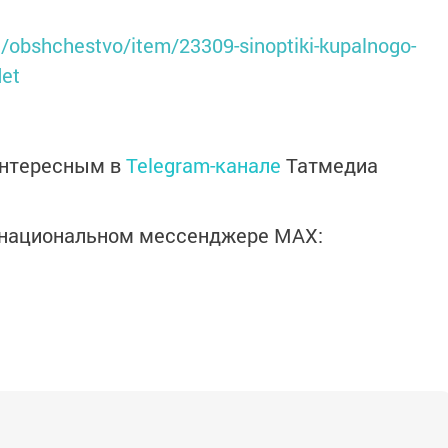
u/obshchestvo/item/23309-sinoptiki-kupalnogo-
det
интересным в
Telegram-канале
Татмедиа
в национальном мессенджере MАХ: