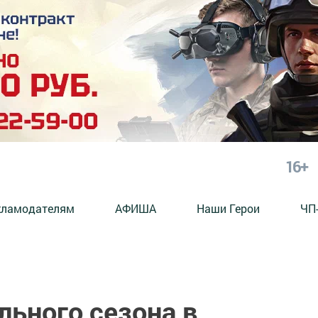
16+
кламодателям
АФИША
Наши Герои
ЧП
льного сезона в