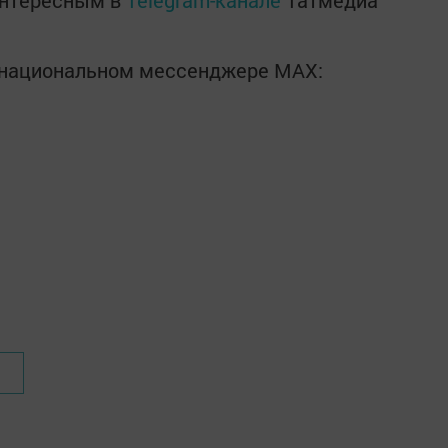
интересным в
Telegram-канале
Татмедиа
в национальном мессенджере MАХ: