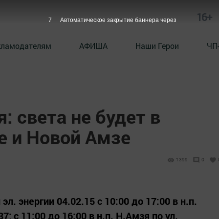
16+
6
Автоматическое закрытие баннера через
кламодателям
АФИША
Наши Герои
ЧП
: света не будет в
е и Новой Амзе
1399
0
. энергии 04.02.15 с 10:00 до 17:00 в н.п.
; с 11:00 до 16:00 в н.п. Н.Амзя по ул.