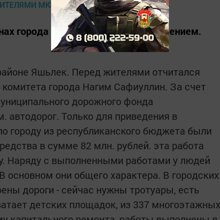
нах города начались встречи с населением.
районе Яшьлек. Перед жителями отчитался
 комитета города Нагим Сафиуллин. За счет
муниципального дорожного фонда
. автодорог. Только для приведения в
по городу из республиканского бюджета были
едства в сумме 82 млн. рублей. эта работа
ду. Наряду с выполненными работами у людей
В основном они общего характера. В городских
ены дороги - сейчас нужны тротуары, есть
ватает детских площадок, из 337 многоэтажны
у капитального ремонта, работы выполнены в