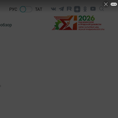
РУС
ТАТ
-обзор
0