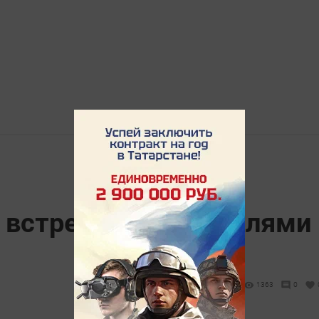
 встретился с жителями
1363
0