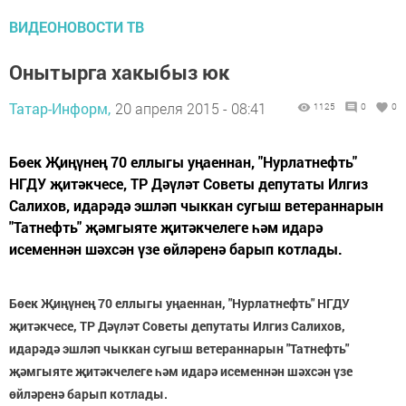
ВИДЕОНОВОСТИ ТВ
Онытырга хакыбыз юк
Татар-Информ,
20 апреля 2015 - 08:41
1125
0
0
Бөек Җиңүнең 70 еллыгы уңаеннан, "Нурлатнефть"
НГДУ җитәкчесе, ТР Дәүләт Советы депутаты Илгиз
Салихов, идарәдә эшләп чыккан сугыш ветераннарын
"Татнефть" җәмгыяте җитәкчелеге һәм идарә
исеменнән шәхсән үзе өйләренә барып котлады.
Бөек Җиңүнең 70 еллыгы уңаеннан, "Нурлатнефть" НГДУ
җитәкчесе, ТР Дәүләт Советы депутаты Илгиз Салихов,
идарәдә эшләп чыккан сугыш ветераннарын "Татнефть"
җәмгыяте җитәкчелеге һәм идарә исеменнән шәхсән үзе
өйләренә барып котлады.