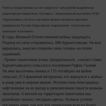
Работы осуществлены за счет средств в 1 млн.рублей, выделенных
акционерным обществом «Татнефть». Заказчиком же выступило НГДУ
«Нурлатнефть», кстати, и автором проекта является художник
предприятия Рустам Хайрутдинов, подрядчиком - строительная
компания «Континент».
В годы Великой Отечественной войны защищать
Родину из села отправились 388 бурметьевцев. Не все
вернулись, многие сложили свои головы на полях
сражений.
- Проект памятника очень продуманный, - сказал глава
Бурметьевского сельского поселения Рафис Ганеев. -
На нем высечены имена и 175 погибших на войне
сельчан, 213 фамилий ветеранов, кто вернулся с войны
и умер уже в мирное время. Жители села благодарны
нефтяникам за их вклад в увековечение памяти воинов-
земляков. А весной на территории памятника мы
разобьем газоны, посадим цветы. Осенью успели
посадить елки, так что эта территория всегда будет