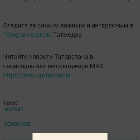
Следите за самым важным и интересным в
Telegram-канале
Татмедиа
Читайте новости Татарстана в
национальном мессенджере MАХ:
https://max.ru/tatmedia
Теги:
НУРЛАТ
ГОРОСКОП