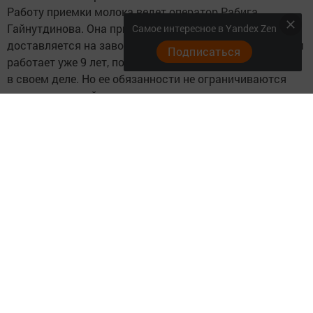
Работу приемки молока ведет оператор Рабига
Гайнутдинова. Она принимает все молоко, которое
Самое интересное в Yandex Zen
доставляется на завод. На молокозаводе Рабига ханум
Подписаться
работает уже 9 лет, поэтому настоящий профессионал
в своем деле. Но ее обязанности не ограничиваются
только приемкой, успевает она пропустить
охлажденное молоко через фильтры, чтобы очистить от
посторонних примесей и запаха, нормализовать,
просепарировать в сепараторе. Кроме всего этого, в
идеальной чистоте нужно содержать и огромные
танкоохладители.
- Моя обязанность - обеспечивать чистоту на всех
участках и соблюдать все требования в процессе
работы, - говорит она.
Молоко до фасовки в пакеты на всех этапах
производства проходит производственный контроль.
- Наша продукция готовится только способом
пастеризации, - знакомит с очередным этапом