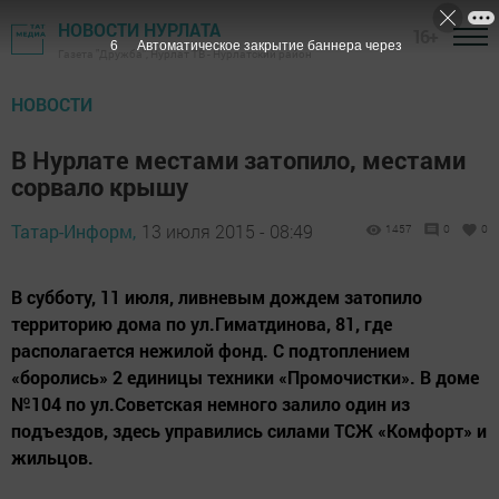
НОВОСТИ НУРЛАТА
16+
5
Автоматическое закрытие баннера через
Газета "Дружба", Нурлат ТВ - Нурлатский район
НОВОСТИ
В Нурлате местами затопило, местами
сорвало крышу
Татар-Информ,
13 июля 2015 - 08:49
1457
0
0
В субботу, 11 июля, ливневым дождем затопило
территорию дома по ул.Гиматдинова, 81, где
располагается нежилой фонд. С подтоплением
«боролись» 2 единицы техники «Промочистки». В доме
№104 по ул.Советская немного залило один из
подъездов, здесь управились силами ТСЖ «Комфорт» и
жильцов.