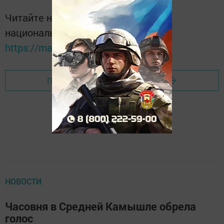
Читайте новости Татарстана в
национальном мессенджере MАХ:
https://max.ru/tatmedia
Перейти на страницу новости
НОВОСТИ
Часовня в Средней Камышле обрела
голос