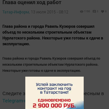
Глава оценил ход работ
Татар-Информ,
13 июля 2015 - 08:12
1150
0
0
Глава района и города Равиль Кузюров совершил
объезд по нескольким строительным объектам
Нурлатского района. Некоторые уже готовы к сдаче в
эксплуатацию.
Глава района и города Равиль Кузюров совершил объезд по
нескольким строительным объектам Нурлатского района.
Некоторые уже готовы к сдаче в эксплуатацию.
Следите за самым важным и интересным в
Telegram-канале
Татмедиа