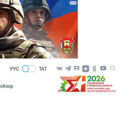
РУС
ТАТ
-обзор