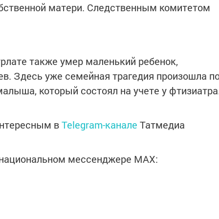
обственной матери. Следственным комитетом
рлате также умер маленький ребенок,
цев. Здесь уже семейная трагедия произошла п
малыша, который состоял на учете у фтизиатра
интересным в
Telegram-канале
Татмедиа
в национальном мессенджере MАХ: