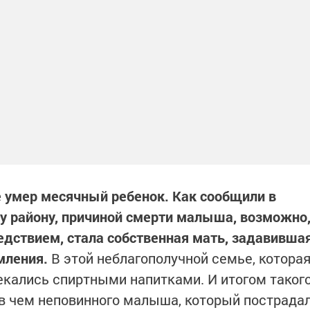
те умер месячный ребенок. Как сообщили в
у району, причиной смерти малыша, возможно
ледствием, стала собственная мать, задавивша
мления.
В этой неблагополучной семье, котора
екались спиртными напитками. И итогом таког
 в чем неповинного малыша, который пострада