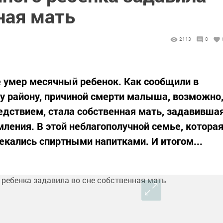
ная мать
2113
0
те умер месячный ребенок. Как сообщили в
у району, причиной смерти малыша, возможно
ледствием, стала собственная мать, задавивша
мления. В этой неблагополучной семье, котора
екались спиртными напитками. И итогом...