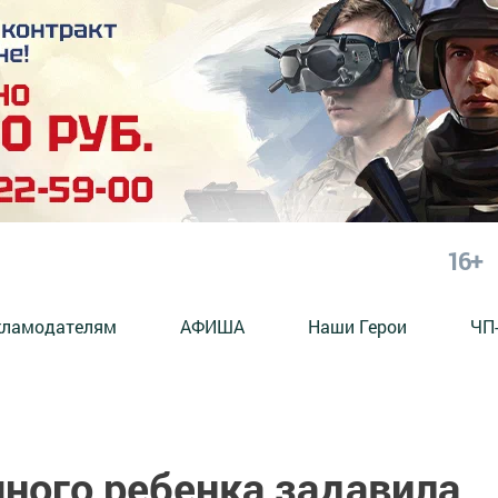
16+
кламодателям
АФИША
Наши Герои
ЧП
ного ребенка задавила